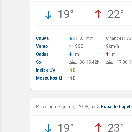
19°
22°
Chuva
0.1mm
Chances: 8
Vento
SSE
9km/h
Ondas
m
m
Sol
06:15:42h
17:30:1
Índice UV
ND
Mosquitos
ND
Previsão de quarta, 12/08, para
Praia de Itape
19°
23°