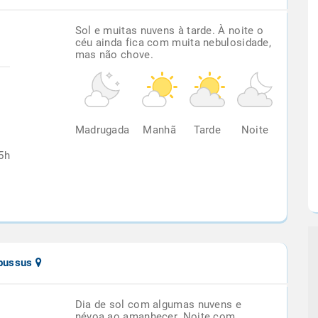
Sol e muitas nuvens à tarde. À noite o
céu ainda fica com muita nebulosidade,
mas não chove.
%
Madrugada
Manhã
Tarde
Noite
5h
ebussus
Dia de sol com algumas nuvens e
névoa ao amanhecer. Noite com