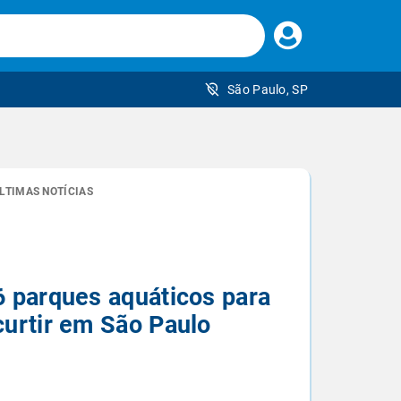
Faça
seu
login
São Paulo, SP
 brasileiro
LTIMAS NOTÍCIAS
6 parques aquáticos para
curtir em São Paulo