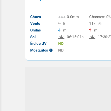
Chuva
0.0mm
Chances: 0
Vento
E
11km/h
Ondas
m
m
Sol
06:15:01h
17:30:3
Índice UV
ND
Mosquitos
ND