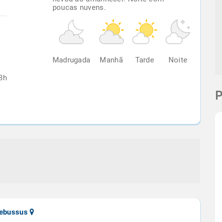
poucas nuvens.
%
Madrugada
Manhã
Tarde
Noite
8h
P
apebussus