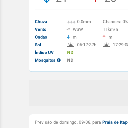
Chuva
0.0mm
Chances: 0
Vento
WSW
11km/h
Ondas
m
m
Sol
06:17:37h
17:29:0
Índice UV
ND
Mosquitos
ND
Previsão de domingo, 09/08, para
Praia de It