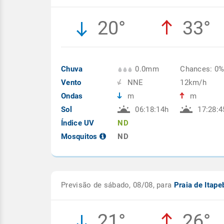
20°
33°
Chuva
0.0mm
Chances: 0
Vento
NNE
12km/h
Ondas
m
m
Sol
06:18:14h
17:28:4
Índice UV
ND
Mosquitos
ND
Previsão de sábado, 08/08, para
Praia de Itap
21°
26°