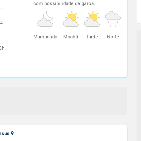
com possibilidade de garoa.
1%
Madrugada
Manhã
Tarde
Noite
3h
ussus