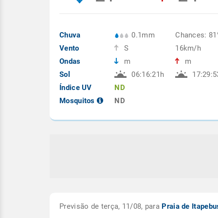
Chuva
0.1mm
Chances: 8
Vento
S
16km/h
Ondas
m
m
Sol
06:16:21h
17:29:5
Índice UV
ND
Mosquitos
ND
Previsão de terça, 11/08, para
Praia de Itapeb