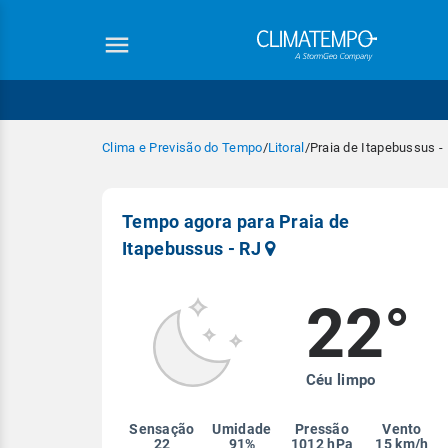
Clima e Previsão do Tempo
/
Litoral
/
Praia de Itapebussus -
Tempo agora para Praia de
Itapebussus - RJ
22°
Equipe Cli
Céu limpo
Sensação
Umidade
Pressão
Vento
22
91%
1012 hPa
15 km/h