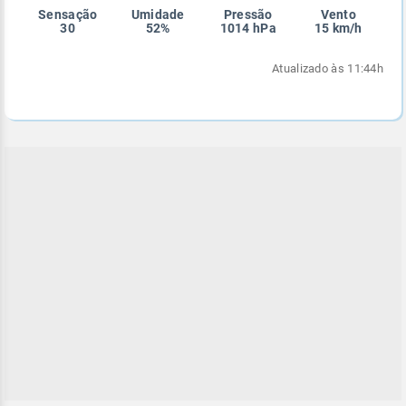
Sensação
Umidade
Pressão
Vento
Enviar
Enviar
Enviar
Enviar
Enviar
30
52%
1014 hPa
15 km/h
Enviar
Atualizado às 11:44h