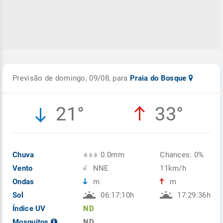
Previsão de domingo, 09/08, para
Praia do Bosque
21°
33°
Chuva
0.0mm
Chances: 0%
Vento
NNE
11km/h
Ondas
m
m
Sol
06:17:10h
17:29:36h
Índice UV
ND
Mosquitos
ND