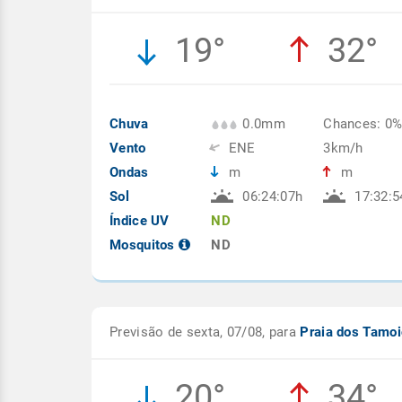
19°
32°
Chuva
0.0mm
Chances: 0
Vento
ENE
3km/h
Ondas
m
m
Sol
06:24:07h
17:32:5
Índice UV
ND
Mosquitos
ND
Previsão de sexta, 07/08, para
Praia dos Tamo
20°
34°