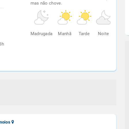
mas não chove.
%
Madrugada
Manhã
Tarde
Noite
3h
amoios