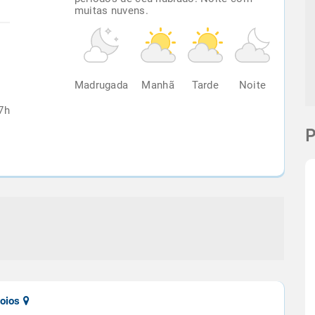
muitas nuvens.
%
Madrugada
Manhã
Tarde
Noite
7h
P
moios