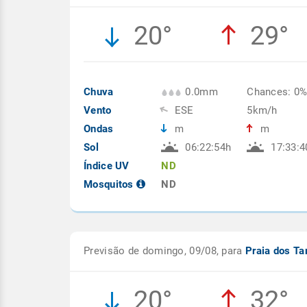
20°
29°
Chuva
0.0mm
Chances: 0
Vento
ESE
5km/h
Ondas
m
m
Sol
06:22:54h
17:33:4
Índice UV
ND
Mosquitos
ND
Previsão de domingo, 09/08, para
Praia dos T
20°
32°