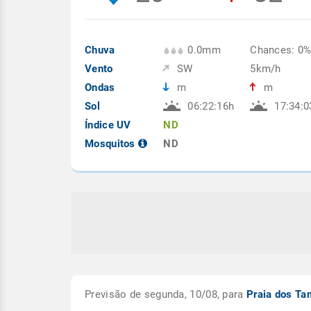
Chuva
0.0mm
Chances: 0
Vento
SW
5km/h
Ondas
m
m
Sol
06:22:16h
17:34:0
Índice UV
ND
Mosquitos
ND
Previsão de segunda, 10/08, para
Praia dos T