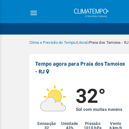
Clima e Previsão do Tempo
/
Litoral
/
Praia dos Tamoios - RJ
Tempo agora para Praia dos Tamoios
- RJ
32°
Equipe Cli
Sol com muitas nuvens
Sensação
Umidade
Pressão
Vento
32
43%
1010 hPa
6 km/h