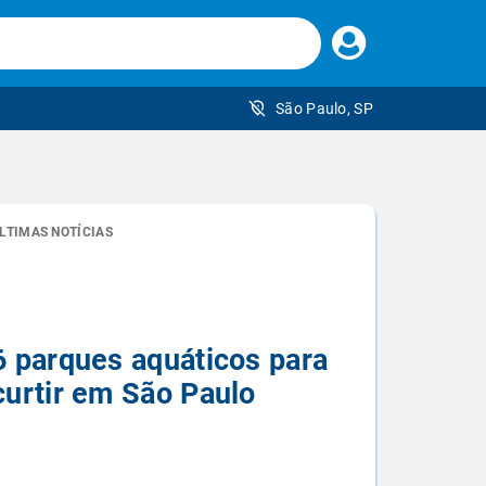
Faça
seu
login
São Paulo, SP
 brasileiro
LTIMAS NOTÍCIAS
6 parques aquáticos para
curtir em São Paulo