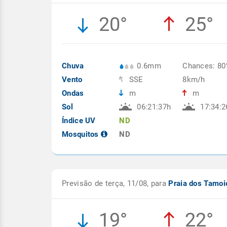
20°
25°
Chuva
0.6mm
Chances: 8
Vento
SSE
8km/h
Ondas
m
m
Sol
06:21:37h
17:34:2
Índice UV
ND
Mosquitos
ND
Previsão de terça, 11/08, para
Praia dos Tamo
19°
22°