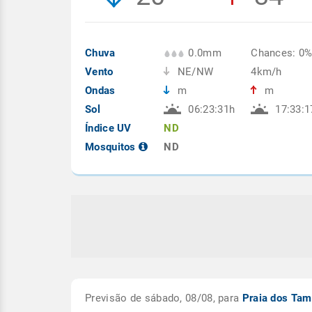
Chuva
0.0mm
Chances: 0
Vento
NE/NW
4km/h
Ondas
m
m
Sol
06:23:31h
17:33:1
Índice UV
ND
Mosquitos
ND
Previsão de sábado, 08/08, para
Praia dos Ta