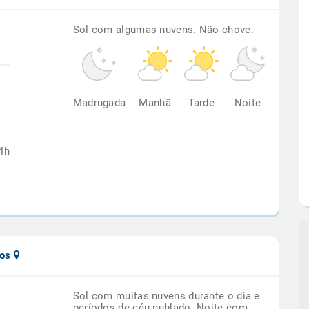
Sol com algumas nuvens. Não chove.
%
Madrugada
Manhã
Tarde
Noite
4h
ios
Sol com muitas nuvens durante o dia e
períodos de céu nublado. Noite com