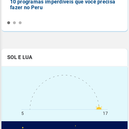
10 programas imperdíveis que você precisa
5
fazer no Peru
n
SOL E LUA
5
17