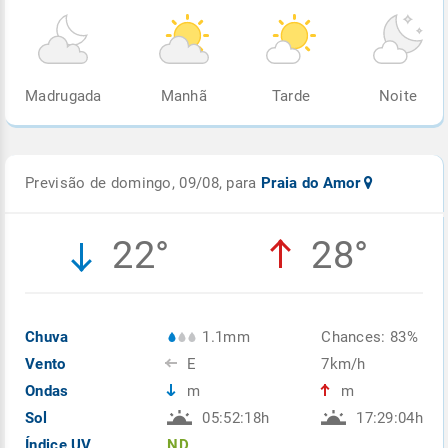
Madrugada
Manhã
Tarde
Noite
Previsão de domingo, 09/08, para
Praia do Amor
22°
28°
Chuva
1.1mm
Chances: 83%
Vento
E
7km/h
Ondas
m
m
Sol
05:52:18h
17:29:04h
Índice UV
ND