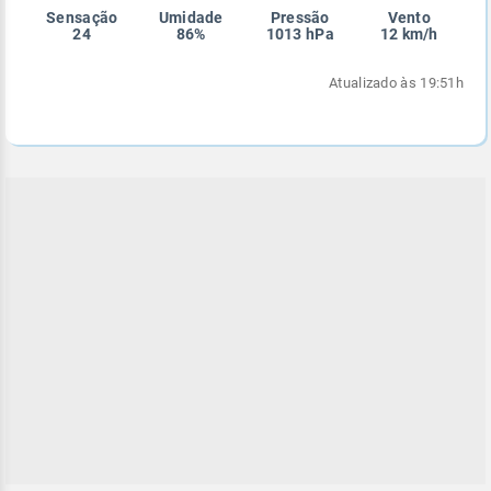
Sensação
Umidade
Pressão
Vento
Enviar
Enviar
Enviar
Enviar
Enviar
24
86%
1013 hPa
12 km/h
Enviar
Atualizado às 19:51h