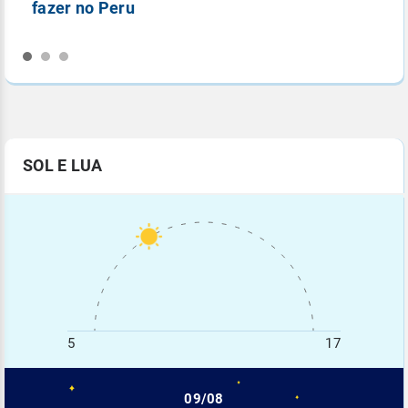
fazer no Peru
n
SOL E LUA
5
17
09/08