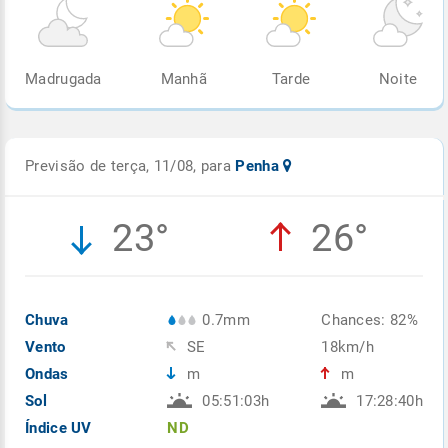
Madrugada
Manhã
Tarde
Noite
Previsão de terça, 11/08, para
Penha
23°
26°
Chuva
0.7mm
Chances: 82%
Vento
SE
18km/h
Ondas
m
m
Sol
05:51:03h
17:28:40h
Índice UV
ND