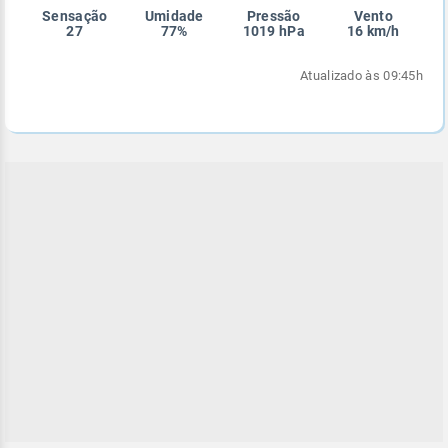
Sensação
Umidade
Pressão
Vento
Enviar
Enviar
Enviar
Enviar
Enviar
27
77%
1019 hPa
16 km/h
Enviar
Atualizado às 09:45h