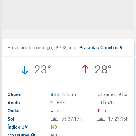
Previsão de domingo, 09/08, para
Praia das Conchas
23°
28°
Chuva
2.3mm
Chances: 91%
Vento
ESE
11km/h
Ondas
m
m
Sol
05:37:17h
17:21:15h
Índice UV
ND
Mosquitos
ND