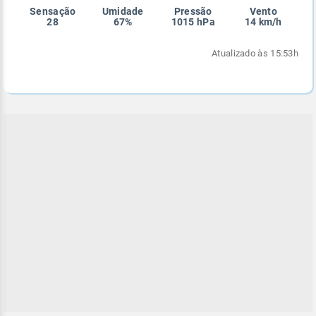
Sensação
Umidade
Pressão
Vento
Enviar
Enviar
Enviar
Enviar
Enviar
28
67%
1015 hPa
14 km/h
Enviar
Atualizado às 15:53h