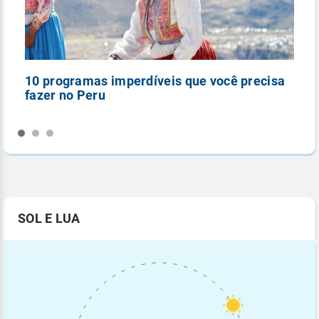
10 programas imperdíveis que você precisa
5
fazer no Peru
n
SOL E LUA