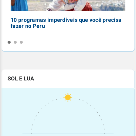
10 programas imperdíveis que você precisa
5
fazer no Peru
n
SOL E LUA