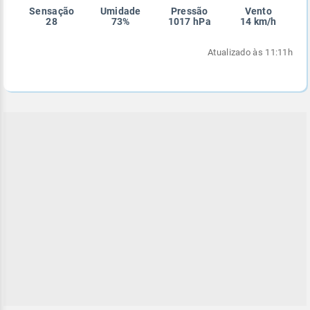
Sensação
Umidade
Pressão
Vento
Enviar
Enviar
Enviar
Enviar
Enviar
28
73%
1017 hPa
14 km/h
Enviar
Atualizado às 11:11h