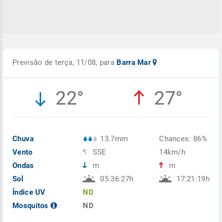
Previsão de terça, 11/08, para
Barra Mar
22°
27°
Chuva
13.7mm
Chances: 86%
Vento
SSE
14km/h
Ondas
m
m
Sol
05:36:27h
17:21:19h
Índice UV
ND
Mosquitos
ND