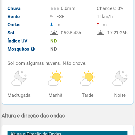
Chuva
0.0mm
Chances: 0%
Vento
ESE
11km/h
Ondas
m
m
Sol
05:35:43h
17:21:26h
Índice UV
ND
Mosquitos
ND
Sol com algumas nuvens. Não chove.
Madrugada
Manhã
Tarde
Noite
Altura e direção das ondas