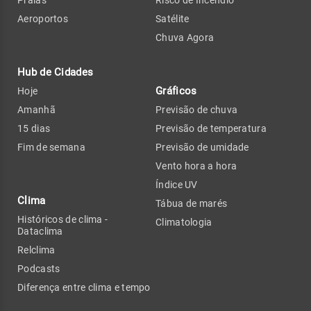
Praias
Risco de Incêndio
Aeroportos
Satélite
Chuva Agora
Hub de Cidades
Gráficos
Hoje
Amanhã
Previsão de chuva
15 dias
Previsão de temperatura
Fim de semana
Previsão de umidade
Vento hora a hora
Índice UV
Clima
Tábua de marés
Históricos de clima -
Climatologia
Dataclima
Relclima
Podcasts
Diferença entre clima e tempo