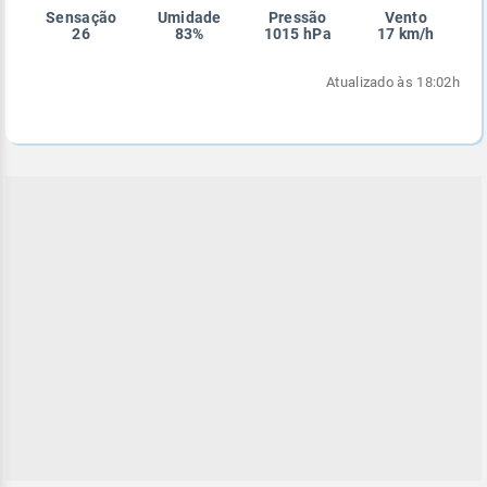
Sensação
Umidade
Pressão
Vento
Enviar
Enviar
Enviar
Enviar
Enviar
26
83%
1015 hPa
17 km/h
Enviar
Atualizado às 18:02h