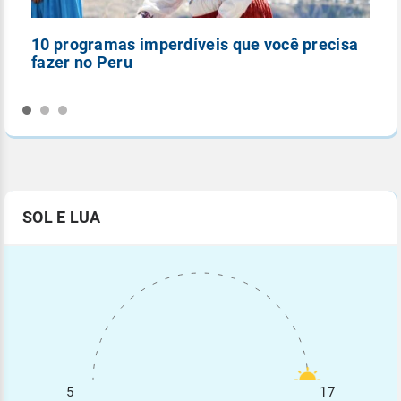
10 programas imperdíveis que você precisa
5
fazer no Peru
n
SOL E LUA
5
17