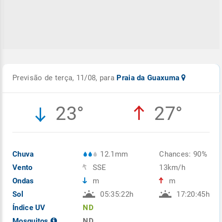
Previsão de terça, 11/08, para
Praia da Guaxuma
23°
27°
Chuva
12.1mm
Chances: 90%
Vento
SSE
13km/h
Ondas
m
m
Sol
05:35:22h
17:20:45h
Índice UV
ND
Mosquitos
ND