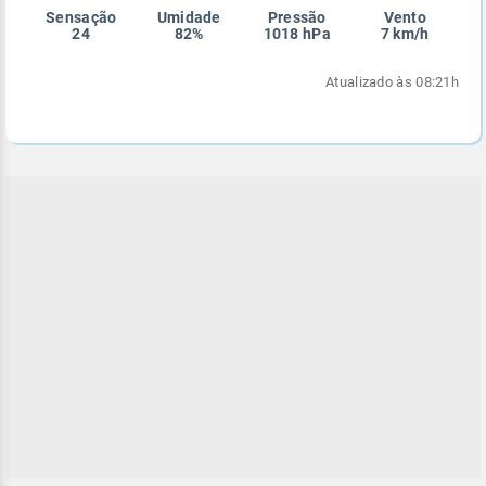
Sensação
Umidade
Pressão
Vento
Enviar
Enviar
Enviar
Enviar
Enviar
24
82%
1018 hPa
7 km/h
Enviar
Atualizado às 08:21h