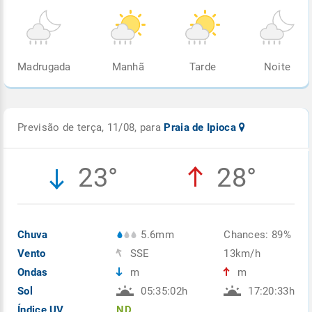
Madrugada
Manhã
Tarde
Noite
Previsão de terça, 11/08, para
Praia de Ipioca
23°
28°
Chuva
5.6mm
Chances: 89%
Vento
SSE
13km/h
Ondas
m
m
Sol
05:35:02h
17:20:33h
Índice UV
ND