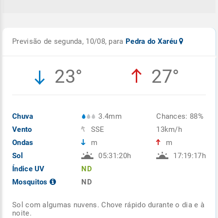
Previsão de segunda, 10/08, para
Pedra do Xaréu
23°
27°
Chuva
3.4mm
Chances: 88%
Vento
SSE
13km/h
Ondas
m
m
Sol
05:31:20h
17:19:17h
Índice UV
ND
Mosquitos
ND
Sol com algumas nuvens. Chove rápido durante o dia e à
noite.