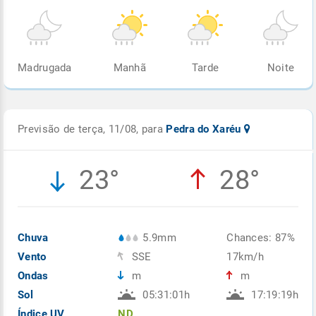
Madrugada
Manhã
Tarde
Noite
Previsão de terça, 11/08, para
Pedra do Xaréu
23°
28°
Chuva
5.9mm
Chances: 87%
Vento
SSE
17km/h
Ondas
m
m
Sol
05:31:01h
17:19:19h
Índice UV
ND