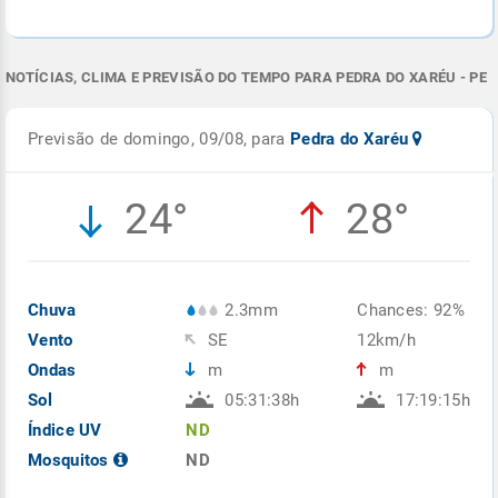
NOTÍCIAS, CLIMA E PREVISÃO DO TEMPO PARA PEDRA DO XARÉU - PE
Previsão de domingo, 09/08, para
Pedra do Xaréu
24°
28°
Chuva
2.3mm
Chances: 92%
Vento
SE
12km/h
Ondas
m
m
Sol
05:31:38h
17:19:15h
Índice UV
ND
Mosquitos
ND