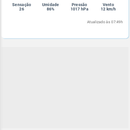
Sensação
Umidade
Pressão
Vento
Enviar
Enviar
Enviar
Enviar
Enviar
26
86%
1017 hPa
12 km/h
Enviar
Atualizado às 07:49h