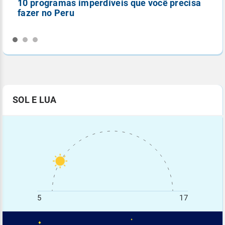
10 programas imperdíveis que você precisa
5
fazer no Peru
n
SOL E LUA
5
17