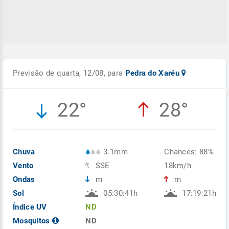
Previsão de quarta, 12/08, para
Pedra do Xaréu
22°
28°
Chuva
3.1mm
Chances: 88%
Vento
SSE
18km/h
Ondas
m
m
Sol
05:30:41h
17:19:21h
Índice UV
ND
Mosquitos
ND