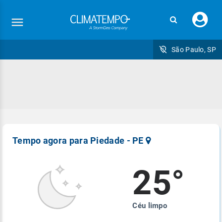
Faç
seu
logi
São Paulo, SP
Cadastre-se para receber o nosso Mídia Kit
Cadastre-se para receber o nosso Mídia Kit
Cadastre-se para receber o nosso Mídia Kit
Cadastre-se para receber o nosso Mídia Kit
Cadastre-se para receber o nosso Mídia Kit
Cadastre-se para receber o nosso manual
de veiculação
Nome
Nome
Nome
Nome
Nome
Nome
privacidade e
baseado no ordenamento jurídico brasileiro
Tempo agora para Piedade - PE
Email
Email
Email
Email
Email
*
*
*
*
*
Email
*
25°
Empresa
Empresa
Empresa
Empresa
Empresa
Empresa
Equipe Climatempo.
Céu limpo