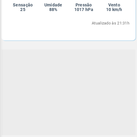
Sensação
Umidade
Pressão
Vento
Enviar
Enviar
Enviar
Enviar
Enviar
25
88%
1017 hPa
10 km/h
Enviar
Atualizado às 21:31h