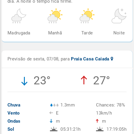
dia. À noite o tempo fica firme.
Madrugada
Manhã
Tarde
Noite
Previsão de sexta, 07/08, para
Praia Casa Caiada
23°
27°
Chuva
1.3mm
Chances: 78%
Vento
E
13km/h
Ondas
m
m
Sol
05:31:21h
17:19:05h