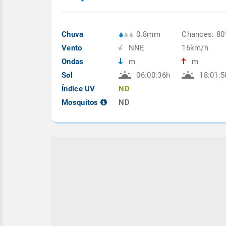
Chuva
0.8mm
Chances: 8
Vento
NNE
16km/h
Ondas
m
m
Sol
06:00:36h
18:01:5
Índice UV
ND
Mosquitos
ND