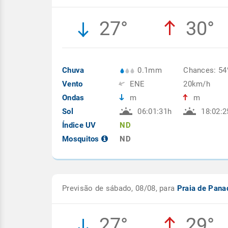
27°
30°
Chuva
0.1mm
Chances: 5
Vento
ENE
20km/h
Ondas
m
m
Sol
06:01:31h
18:02:2
Índice UV
ND
Mosquitos
ND
Previsão de sábado, 08/08, para
Praia de Pana
27°
29°