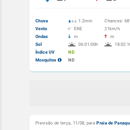
Chuva
1.2mm
Chances: 6
Vento
ENE
21km/h
Ondas
m
m
Sol
06:01:00h
18:02:1
Índice UV
ND
Mosquitos
ND
Previsão de terça, 11/08, para
Praia de Panaqu