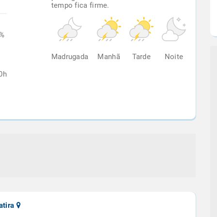
tempo fica firme.
8%
Madrugada
Manhã
Tarde
Noite
0h
atira