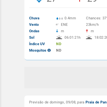
Chuva
0.4mm
Chances: 3
Vento
ENE
23km/h
Ondas
m
m
Sol
06:01:21h
18:02:2
Índice UV
ND
Mosquitos
ND
Previsão de domingo, 09/08, para
Praia de Pan