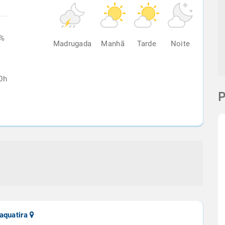
7%
Madrugada
Manhã
Tarde
Noite
0h
P
aquatira