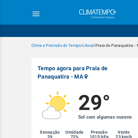
Clima e Previsão do Tempo
/
Litoral
/
Praia de Panaquatira -
Tempo agora para Praia de
Panaquatira - MA
29°
Equipe Cli
Sol com algumas nuvens
Sensação
Umidade
Pressão
Vento
29
72%
1015 hPa
23 km/h