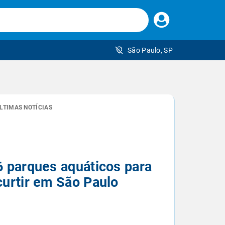
Faça
seu
login
São Paulo, SP
 brasileiro
LTIMAS NOTÍCIAS
6 parques aquáticos para
curtir em São Paulo