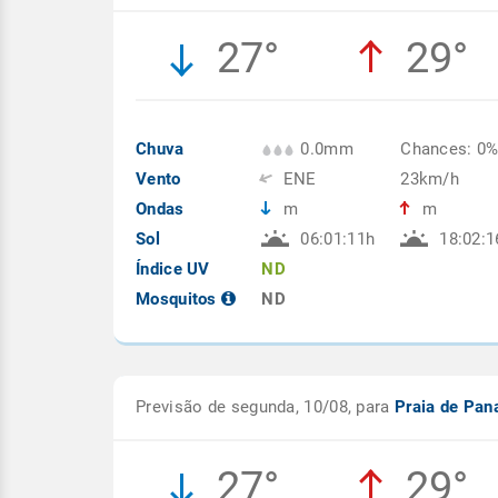
27°
29°
Chuva
0.0mm
Chances: 0
Vento
ENE
23km/h
Ondas
m
m
Sol
06:01:11h
18:02:1
Índice UV
ND
Mosquitos
ND
Previsão de segunda, 10/08, para
Praia de Pan
27°
29°