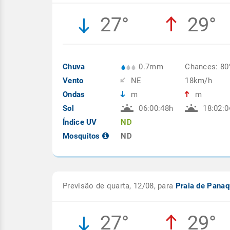
27°
29°
Chuva
0.7mm
Chances: 8
Vento
NE
18km/h
Ondas
m
m
Sol
06:00:48h
18:02:0
Índice UV
ND
Mosquitos
ND
Previsão de quarta, 12/08, para
Praia de Panaq
27°
29°