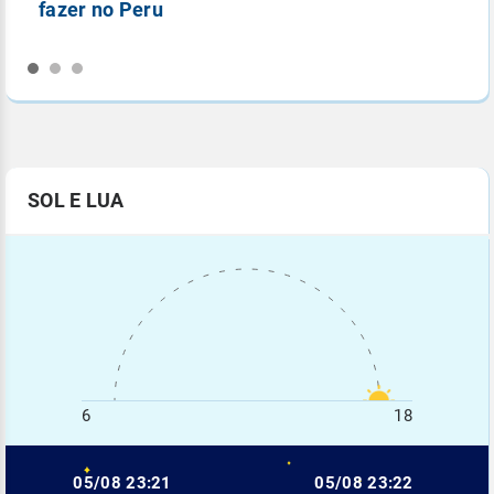
fazer no Peru
n
SOL E LUA
6
18
05/08 23:21
05/08 23:22