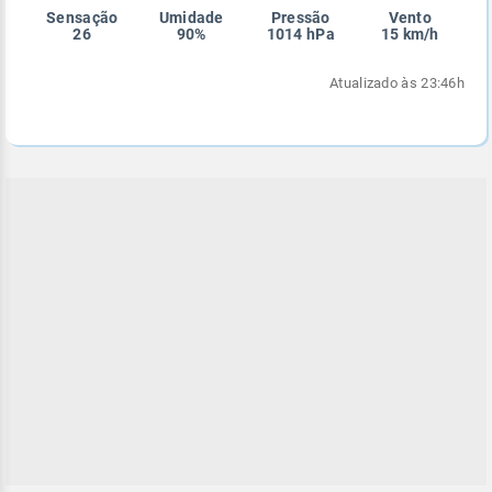
Sensação
Umidade
Pressão
Vento
Enviar
Enviar
Enviar
Enviar
Enviar
26
90%
1014 hPa
15 km/h
Enviar
Atualizado às 23:46h