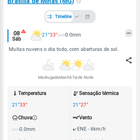
Brasília de Minas (MG)
Timeline
Alertas
08
21°
33°
0.0mm
Sáb
meteorológicos
Muitas nuvens o dia todo, com aberturas de sol.
Madrugada
Manhã
Tarde
Noite
Temperatura
Sensação térmica
21°
33°
21°
27°
Vento
Chuva
ENE - 6km/h
0.0mm