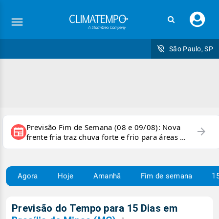
Faç
seu
logi
São Paulo, SP
Previsão Fim de Semana (08 e 09/08): Nova
arrow_forward
newspaper
frente fria traz chuva forte e frio para áreas do
país
Agora
Hoje
Amanhã
Fim de semana
15
Previsão do Tempo para 15 Dias em