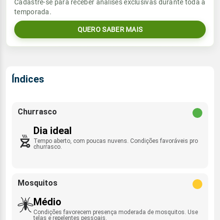
Vento
Chuva
Cadastre-se para receber análises exclusivas durante toda a
Sol
Umidade do ar
temporada.
06:18h às 17:48h
E - 14km/h
0.0mm
36%
87%
QUERO SABER MAIS
Sol
Umidade do ar
Lua
Rajada de vento
06:17h às 17:48h
Minguante
38%
87%
E - 56km/h
Lua
Índices
Rajada de vento
Nova
E - 42km/h
Churrasco
Dia ideal
Tempo aberto, com poucas nuvens. Condições favoráveis pro
churrasco.
Mosquitos
Médio
Condições favorecem presença moderada de mosquitos. Use
telas e repelentes pessoais.