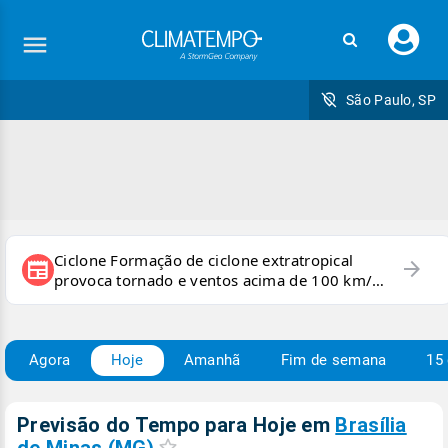
Faç
seu
logi
São Paulo, SP
Ciclone Formação de ciclone extratropical
arrow_forward
newspaper
provoca tornado e ventos acima de 100 km/h
no RS
Agora
Hoje
Amanhã
Fim de semana
15 
Previsão do Tempo para Hoje
em
Brasília