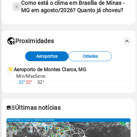
Como está o clima em Brasília de Minas -
MG em agosto/2026? Quanto já choveu?
Fonte: 30 anos de dados de reanálise ERA5.
Proximidades
Fonte: dados combinados de estações
Aeroportos
Cidades
meteorológicas e satélite do Centro de Previsão
de Tempo e Estudos Climáticos (CPTEC).
Aeroporto de Montes Claros, MG
Mín/Max
Sens.
Para obter mais informações sobre os dados
32°
32°
32°
climáticos,
clique aqui.
Últimas notícias