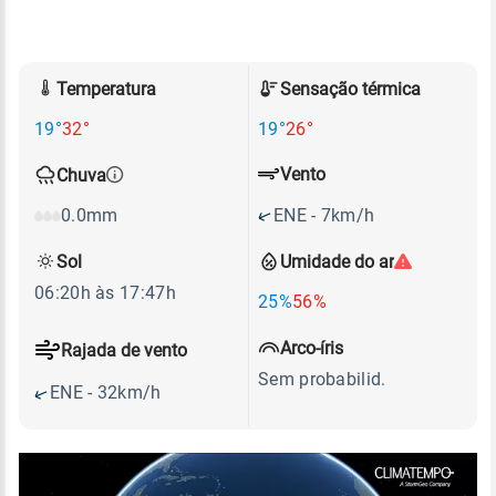
Temperatura
Sensação térmica
19°
32°
19°
26°
Vento
Chuva
ENE - 7km/h
0.0mm
Sol
Umidade do ar
06:20h às 17:47h
25%
56%
Arco-íris
Rajada de vento
Sem probabilid.
ENE - 32km/h