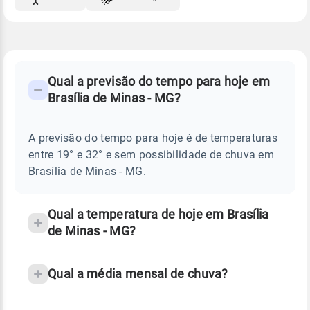
FAQ
CLIMA,
PREVISÃO
Qual a previsão do tempo para hoje em
-
DO
Brasília de Minas - MG?
TEMPO
Perguntas
HOJE
E
frequentes
NOTÍCIAS
EM
A previsão do tempo para hoje é de temperaturas
sobre
BRASÍLIA
entre 19° e 32° e sem possibilidade de chuva em
DE
chuva
MINAS
Brasília de Minas - MG.
-
e
MG
temperatura
Qual a temperatura de hoje em Brasília
de Minas - MG?
Qual a média mensal de chuva?