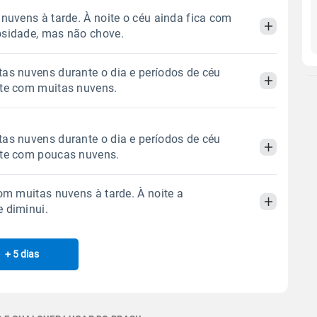
 nuvens à tarde. À noite o céu ainda fica com
osidade, mas não chove.
as nuvens durante o dia e períodos de céu
Manhã
Tarde
Noite
ite com muitas nuvens.
 térmica
Chuva
Umidade do ar
Manhã
Tarde
Noite
as nuvens durante o dia e períodos de céu
0.0mm
59%
96%
ite com poucas nuvens.
Sol
Lua
o
 térmica
Chuva
Umidade do ar
07:11h às 18:30h
Minguante
com muitas nuvens à tarde. À noite a
0.0mm
60%
89%
Manhã
Tarde
Noite
 diminui.
Sol
Lua
o
Gráfico
07:10h às 18:31h
Minguante
 térmica
Chuva
Umidade do ar
+ 5 dias
Manhã
Tarde
Noite
0.0mm
46%
89%
Chuva
Vento
Umidade
Sol
Lua
o
Gráfico
 térmica
Chuva
Umidade do ar
07:10h às 18:31h
Nova
0.0mm
36%
90%