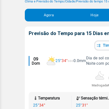
Clima e Previsão do Tempo
/
Cidade
/
Previsão do tempo 15 
Agora
Hoje
Previsão do Tempo para 15 Dias 
Tim
Alertas
Dia de sol 
09
25°
34°
0.0mm
Dom
Noite com p
meteorológicos
Madrugada
Temperatura
Sensação
25°
34°
25°
31°