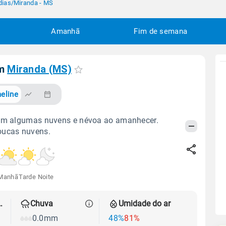
dias
/
Miranda - MS
Amanhã
Fim de semana
em
Miranda (MS)
eline
com algumas nuvens e névoa ao amanhecer.
oucas nuvens.
Manhã
Tarde
Noite
 térmica
Chuva
Umidade do ar
0.0mm
48%
81%