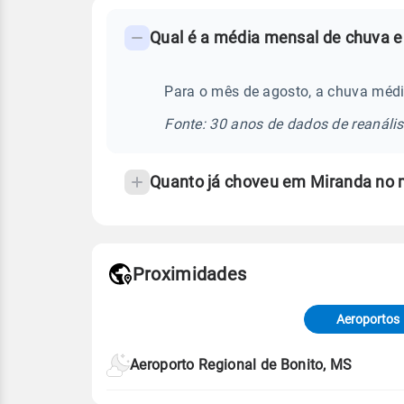
FAQ
Qual é a média mensal de chuva e
-
Perguntas
frequentes
Para o mês de agosto, a chuva méd
sobre
Fonte: 30 anos de dados de reanáli
chuva
e
Quanto já choveu em Miranda no
temperatura
Proximidades
Fonte: dados combinados de estaçõe
de Tempo e Estudos Climáticos (CP
Aeroportos
Para obter mais informações sobre 
Aeroporto Regional de Bonito, MS