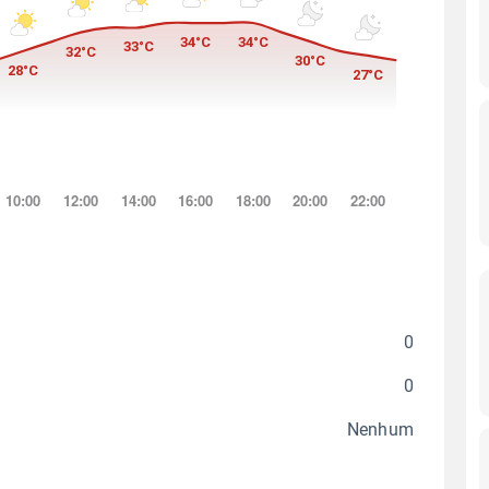
0
0
Nenhum