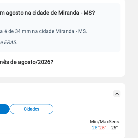
m agosto na cidade de Miranda - MS?
ia é de 34 mm na cidade Miranda - MS.
se ERA5.
 mês de agosto/2026?
s meteorológicas e satélite do Centro de Previsão
TEC).
Cidades
os dados climáticos,
clique aqui.
Mín/Max
Sens.
25°
25°
25°