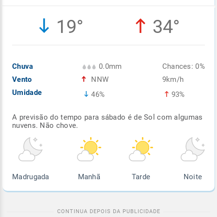
Enviar
Enviar
Enviar
Enviar
Enviar
19°
34°
Enviar
Chuva
0.0mm
Chances: 0%
Vento
NNW
9km/h
Umidade
46%
93%
A previsão do tempo para sábado é de Sol com algumas
nuvens. Não chove.
Madrugada
Manhã
Tarde
Noite