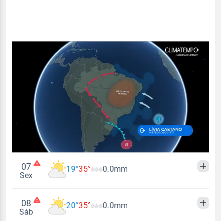
07
19°
35°
0.0mm
Sex
08
20°
35°
0.0mm
Madrugada
Manhã
Tarde
Noite
Sáb