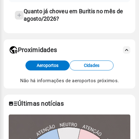
Quanto já choveu em Buritis no mês de
agosto/2026?
Proximidades
Fonte: dados combinados de estações
Aeroportos
Cidades
meteorológicas e satélite do Centro de Previsão
de Tempo e Estudos Climáticos (CPTEC).
Não há informações de aeroportos próximos.
Para obter mais informações sobre os dados
climáticos,
clique aqui.
Últimas notícias