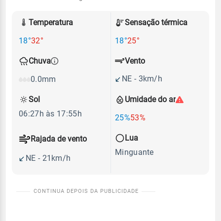
Temperatura
Sensação térmica
18°
32°
18°
25°
Vento
Chuva
NE - 3km/h
0.0mm
Sol
Umidade do ar
06:27h às 17:55h
25%
53%
Lua
Rajada de vento
Minguante
NE - 21km/h