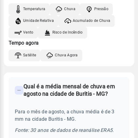
Temperatura
Chuva
Pressão
Umidade Relativa
Acumulado de Chuva
Vento
Risco de Incêndio
Tempo agora
Satélite
Chuva Agora
FAQ
Qual é a média mensal de chuva em
-
agosto na cidade de Buritis - MG?
Perguntas
frequentes
Para o mês de agosto, a chuva média é de 3
sobre
mm na cidade Buritis - MG.
chuva
e
Fonte: 30 anos de dados de reanálise ERA5.
temperatura