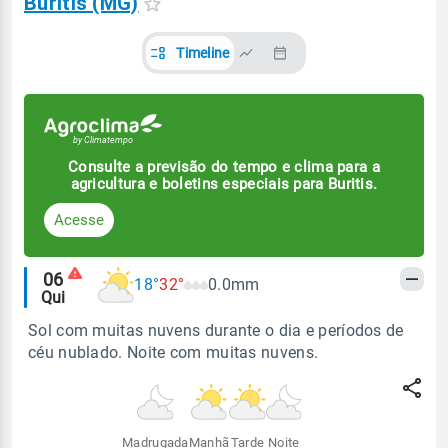
Buritis (MG)
Timeline
Consulte a previsão do tempo e clima para a
agricultura e boletins especiais para Buritis.
Acesse
Alertas
06
18°
32°
0.0mm
Qui
meteorológicos
Sol com muitas nuvens durante o dia e períodos de
céu nublado. Noite com muitas nuvens.
Madrugada
Manhã
Tarde
Noite