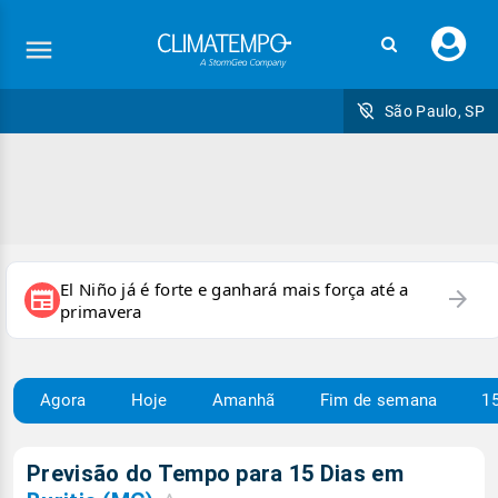
Faç
seu
logi
São Paulo, SP
El Niño já é forte e ganhará mais força até a
arrow_forward
newspaper
primavera
Agora
Hoje
Amanhã
Fim de semana
15
Previsão do Tempo para 15 Dias em