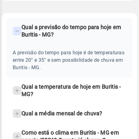
FAQ
CLIMA,
PREVISÃO
Qual a previsão do tempo para hoje em
-
DO
Buritis - MG?
TEMPO
Perguntas
HOJE
E
frequentes
NOTÍCIAS
EM
A previsão do tempo para hoje é de temperaturas
sobre
BURITIS
entre 20° e 35° e sem possibilidade de chuva em
-
chuva
MG
Buritis - MG.
e
temperatura
Qual a temperatura de hoje em Buritis -
MG?
Qual a média mensal de chuva?
Como está o clima em Buritis - MG em