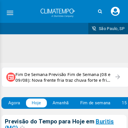
Faç
seu
logi
São Paulo, SP
Fim De Semana Previsão Fim de Semana (08 e
arrow_forward
newspaper
09/08): Nova frente fria traz chuva forte e frio
para áreas do país
Agora
Hoje
Amanhã
Fim de semana
15 
Previsão do Tempo para Hoje
em
Buritis