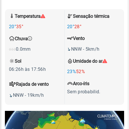
Temperatura
Sensação térmica
20°
35°
20°
28°
Vento
Chuva
NNW - 5km/h
0.0mm
Sol
Umidade do ar
06:26h às 17:56h
23%
52%
Arco-íris
Rajada de vento
Sem probabilid.
NNW - 19km/h