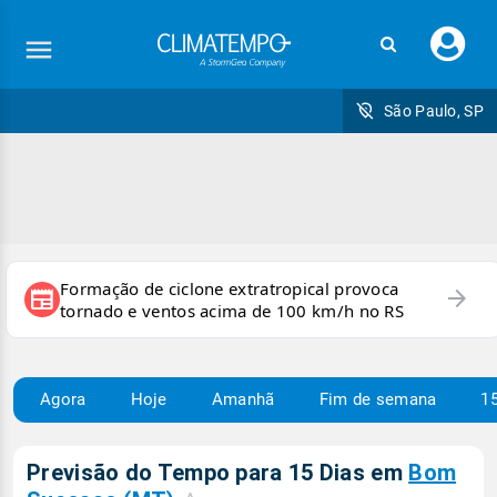
Faç
seu
logi
São Paulo, SP
Formação de ciclone extratropical provoca
arrow_forward
newspaper
tornado e ventos acima de 100 km/h no RS
Agora
Hoje
Amanhã
Fim de semana
15
Previsão do Tempo para 15 Dias em
Bom