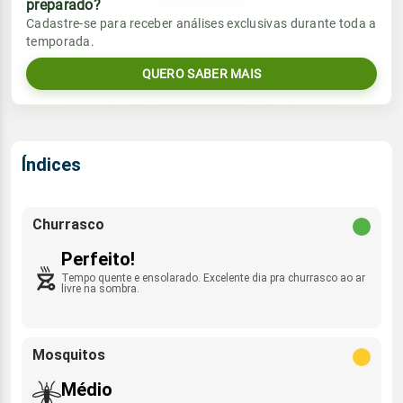
preparado?
Vento
Chuva
Cadastre-se para receber análises exclusivas durante toda a
Sol
Umidade do ar
temporada.
07:04h às 18:35h
SSW - 13km/h
0.0mm
29%
60%
QUERO SABER MAIS
Sol
Umidade do ar
Lua
Rajada de vento
07:04h às 18:35h
Minguante
46%
75%
SSW - 25km/h
Lua
Índices
Rajada de vento
Minguante
SSW - 32km/h
Churrasco
Perfeito!
Tempo quente e ensolarado. Excelente dia pra churrasco ao ar
livre na sombra.
Mosquitos
Médio