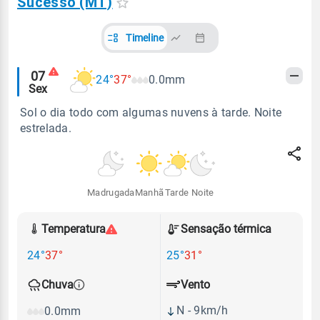
Sucesso (MT)
Timeline
Alertas
07
24°
37°
0.0mm
Sex
meteorológicos
Sol o dia todo com algumas nuvens à tarde. Noite
estrelada.
Madrugada
Manhã
Tarde
Noite
Temperatura
Sensação térmica
24°
37°
25°
31°
Vento
Chuva
N - 9km/h
0.0mm