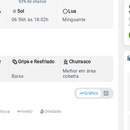
93% de chance
Sol
Lua
o
06:56h às 18:02h
Minguante
r
Gripe e Resfriado
Churrasco
Melhor em área
Baixo
coberta
Gráfico
Chuva
Vento
Umidade