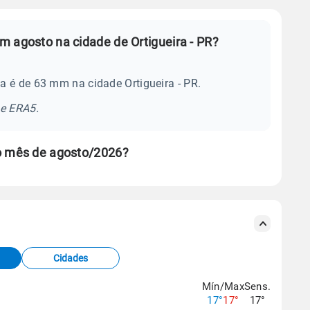
 agosto na cidade de Ortigueira - PR?
a é de 63 mm na cidade Ortigueira - PR.
se ERA5.
no mês de agosto/2026?
s meteorológicas e satélite do Centro de Previsão
TEC).
Cidades
os dados climáticos,
clique aqui.
Mín/Max
Sens.
17°
17°
17°