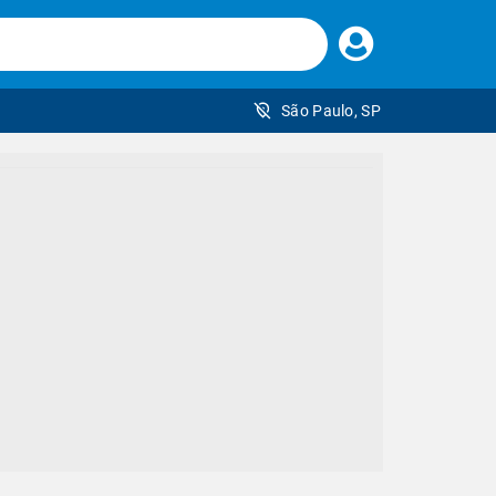
Faça
seu
login
São Paulo, SP