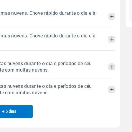
mas nuvens. Chove rápido durante o dia e à
mas nuvens. Chove rápido durante o dia e à
Manhã
Tarde
Noite
 térmica
Chuva
Umidade do ar
Manhã
Tarde
Noite
as nuvens durante o dia e períodos de céu
9.6mm
76%
97%
ite com muitas nuvens.
74% de chance
 térmica
Chuva
Umidade do ar
Sol
Lua
o
as nuvens durante o dia e períodos de céu
4.5mm
06:56h às 18:03h
Minguante
86%
98%
Manhã
Tarde
Noite
ite com muitas nuvens.
67% de chance
Sol
Lua
o
 térmica
Chuva
Umidade do ar
Gráfico
06:55h às 18:03h
Minguante
+ 5 dias
Manhã
Tarde
Noite
1.2mm
80%
99%
52% de chance
Chuva
Vento
Umidade
 térmica
Chuva
Umidade do ar
Sol
Lua
o