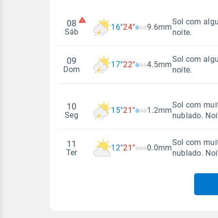
Sol com algu
08
16°
24°
9.6mm
Sáb
noite.
Sol com algu
09
17°
22°
4.5mm
Madrugada
Dom
noite.
Temperatura
Sensação
Madrugada
Sol com muit
10
15°
21°
1.2mm
16°
24°
16°
19°
Seg
nublado. No
Temperatura
Sensação
Vento
Rajada de vent
Sol com muit
11
NE - 7km/h
12°
21°
0.0mm
17°
22°
17°
19°
NE - 59km/h
Madrugada
Ter
nublado. No
Vento
Rajada de vent
Temperatura
Sensação
E - 3km/h
E - 44km/h
Madrugada
15°
21°
15°
18°
Temperatura
Temperatura
Sensação
Vento
Rajada de vent