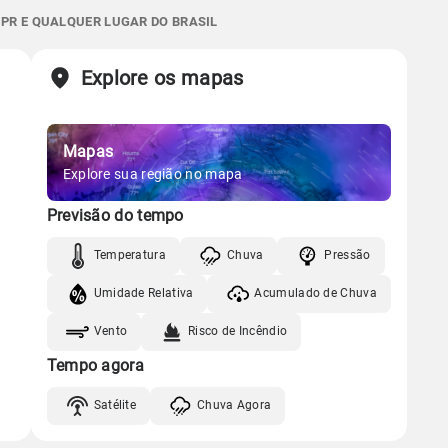
Gráfico
0.0mm
67%
89%
 PR E QUALQUER LUGAR DO BRASIL
06:54h às 18:03h
Minguante
Sol
Lua
o
Chuva
Vento
Umidade
Explore os mapas
06:54h às 18:04h
Minguante
Gráfico
Mapas
Gráfico
Chuva
Vento
Umidade
Explore sua região no mapa
Previsão do tempo
Chuva
Vento
Umidade
Temperatura
Chuva
Pressão
Umidade Relativa
Acumulado de Chuva
Vento
Risco de Incêndio
Tempo agora
Satélite
Chuva Agora