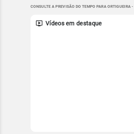
12°
21°
12°
16°
CONSULTE A PREVISÃO DO TEMPO PARA ORTIGUEIRA -
ENE - 7km/h
ENE - 23km/h
Vento
Rajada de vent
Temperatura
Vídeos em destaque
ESE - 11km/h
ESE - 31km/h
Temperatura
Temperatura