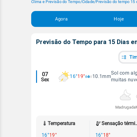
Clima e Previsão do Tempo
/
Cidade
/
Previsão do tempo 15 
Agora
Hoje
Previsão do Tempo para 15 Dias 
Tim
Alertas
Sol com al
07
16°
19°
10.1mm
Sex
muitas nuv
meteorológicos
Madrugada
Temperatura
Sensação
16°
19°
16°
18°