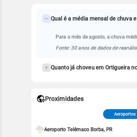
FAQ
Qual é a média mensal de chuva em
-
Perguntas
frequentes
Para o mês de agosto, a chuva médi
sobre
Fonte: 30 anos de dados de reanáli
chuva
e
Quanto já choveu em Ortigueira 
temperatura
Proximidades
Fonte: dados combinados de estaçõe
de Tempo e Estudos Climáticos (CP
Aeroportos
Para obter mais informações sobre 
Aeroporto Telêmaco Borba, PR