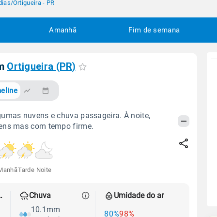
dias
/
Ortigueira - PR
Amanhã
Fim de semana
em
Ortigueira (PR)
eline
gumas nuvens e chuva passageira. À noite,
ens mas com tempo firme.
Manhã
Tarde
Noite
 térmica
Chuva
Umidade do ar
10.1mm
80%
98%