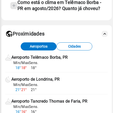
Como está o clima em Telêmaco Borba -
PR em agosto/2026? Quanto já choveu?
Fonte: 30 anos de dados de reanálise ERA5.
Proximidades
Fonte: dados combinados de estações
Aeroportos
Cidades
meteorológicas e satélite do Centro de Previsão
de Tempo e Estudos Climáticos (CPTEC).
Aeroporto Telêmaco Borba, PR
Mín/Max
Sens.
Para obter mais informações sobre os dados
18°
18°
18°
climáticos,
clique aqui.
Aeroporto de Londrina, PR
Mín/Max
Sens.
21°
21°
21°
Aeroporto Tancredo Thomas de Faria, PR
Mín/Max
Sens.
16°
16°
16°