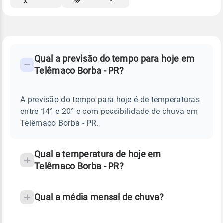
FAQ
CLIMA,
PREVISÃO
Qual a previsão do tempo para hoje em
-
DO
Telêmaco Borba - PR?
TEMPO
Perguntas
HOJE
E
frequentes
NOTÍCIAS
EM
A previsão do tempo para hoje é de temperaturas
sobre
TELÊMACO
entre 14° e 20° e com possibilidade de chuva em
BORBA
chuva
-
Telêmaco Borba - PR.
PR
e
temperatura
Qual a temperatura de hoje em
Telêmaco Borba - PR?
Qual a média mensal de chuva?