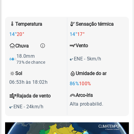
Temperatura
Sensação térmica
14°
20°
14°
17°
Vento
Chuva
18.0mm
ENE - 5km/h
73% de chance
Sol
Umidade do ar
06:53h às 18:02h
86%
100%
Arco-íris
Rajada de vento
Alta probabilid.
ENE - 24km/h