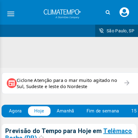
Faç
seu
logi
São Paulo, SP
Ciclone Atenção para o mar muito agitado no
arrow_forward
newspaper
Sul, Sudeste e leste do Nordeste
Agora
Hoje
Amanhã
Fim de semana
15 
Previsão do Tempo para Hoje
em
Telêmaco