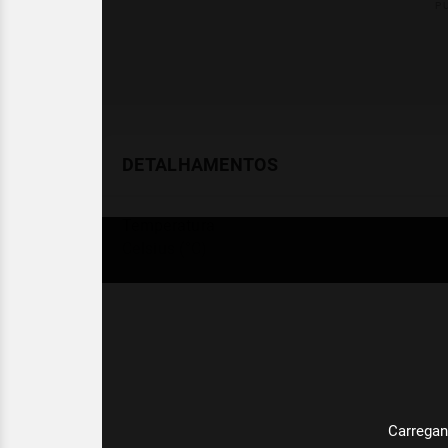
DETALHAMENTOS
Temperatura
Celsius (°C)