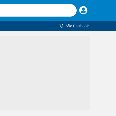
Faça
seu
login
São Paulo, SP