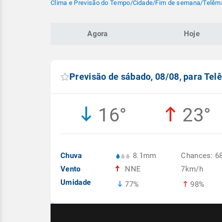
Clima e Previsão do Tempo
/
Cidade
/
Fim de semana
/
Telêm
Agora
Hoje
Previsão de sábado, 08/08, para Te
16°
23°
Chuva
8.1mm
Chances: 6
Vento
NNE
7km/h
Umidade
77%
98%