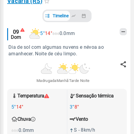
Vacaria (RS)
Timeline
Alertas
09
5°
14°
0.0mm
Dom
meteorológicos
Dia de sol com algumas nuvens e névoa ao
amanhecer. Noite de céu limpo.
Madrugada
Manhã
Tarde
Noite
Temperatura
Sensação térmica
5°
14°
3°
8°
Vento
Chuva
S - 8km/h
0.0mm