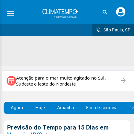
Faç
seu
logi
São Paulo, SP
Atenção para o mar muito agitado no Sul,
arrow_forward
newspaper
Sudeste e leste do Nordeste
Agora
Hoje
Amanhã
Fim de semana
15
Previsão do Tempo para 15 Dias em