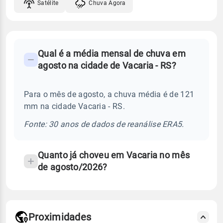
Satélite
Chuva Agora
FAQ
Qual é a média mensal de chuva em
-
agosto na cidade de Vacaria - RS?
Perguntas
frequentes
Para o mês de agosto, a chuva média é de 121
sobre
mm na cidade Vacaria - RS.
chuva
e
Fonte: 30 anos de dados de reanálise ERA5.
temperatura
Quanto já choveu em Vacaria no mês
de agosto/2026?
Proximidades