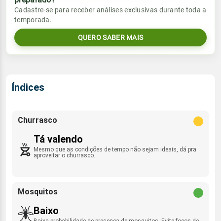
Vento
Chuva
Cadastre-se para receber análises exclusivas durante toda a
Sol
Umidade do ar
temporada.
9.4mm
NNE - 13km/h
06:59h às 17:58h
95%
100%
98% de chance
QUERO SABER MAIS
Lua
Sol
Umidade do ar
Rajada de vento
Nova
06:58h às 17:59h
94%
100%
NNE - 42km/h
Índices
Lua
Rajada de vento
Nova
NNE - 36km/h
Churrasco
Tá valendo
Mesmo que as condições de tempo não sejam ideais, dá pra
aproveitar o churrasco.
Mosquitos
Baixo
Baixa probabilidade de presença de mosquitos. Evite focos de