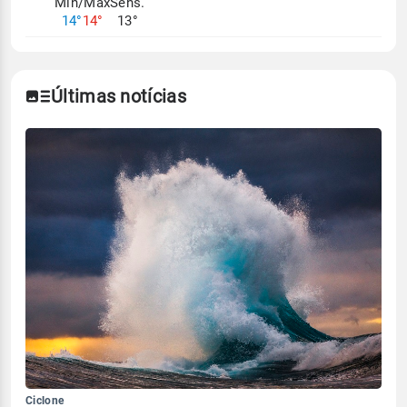
Mín/Max
Sens.
14°
14°
13°
Últimas notícias
Ciclone