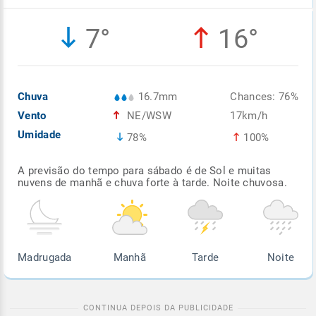
Enviar
Enviar
Enviar
Enviar
Enviar
7°
16°
Enviar
Chuva
16.7mm
Chances: 76%
Vento
NE/WSW
17km/h
Umidade
78%
100%
A previsão do tempo para sábado é de Sol e muitas
nuvens de manhã e chuva forte à tarde. Noite chuvosa.
Madrugada
Manhã
Tarde
Noite