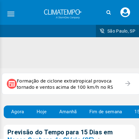
Faç
seu
logi
São Paulo, SP
Formação de ciclone extratropical provoca
arrow_forward
newspaper
tornado e ventos acima de 100 km/h no RS
Agora
Hoje
Amanhã
Fim de semana
15
Previsão do Tempo para 15 Dias em