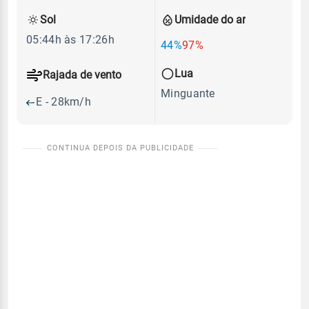
Sol
Umidade do ar
05:44h às 17:26h
44%
97%
Lua
Rajada de vento
Minguante
E - 28km/h