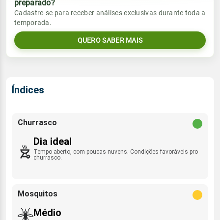
preparado?
Vento
Chuva
Cadastre-se para receber análises exclusivas durante toda a
Sol
Umidade do ar
temporada.
0.1mm
05:43h às 17:26h
SE - 10km/h
53%
99%
68% de chance
QUERO SABER MAIS
Lua
Rajada de vento
Sol
Umidade do ar
Minguante
05:43h às 17:27h
51%
94%
SE - 38km/h
Índices
Lua
Rajada de vento
Minguante
SE - 40km/h
Churrasco
Dia ideal
Tempo aberto, com poucas nuvens. Condições favoráveis pro
churrasco.
Mosquitos
Médio