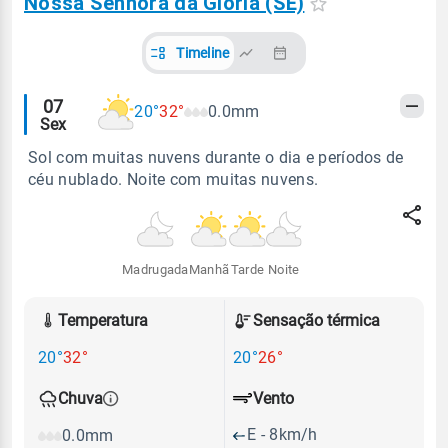
Nossa Senhora da Glória (SE)
Timeline
Alertas
07
20°
32°
0.0mm
Sex
meteorológicos
Sol com muitas nuvens durante o dia e períodos de
céu nublado. Noite com muitas nuvens.
Madrugada
Manhã
Tarde
Noite
Temperatura
Sensação térmica
20°
32°
20°
26°
Vento
Chuva
E - 8km/h
0.0mm