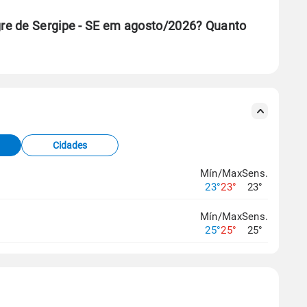
re de Sergipe - SE em agosto/2026? Quanto
se ERA5.
s meteorológicas e satélite do Centro de Previsão
TEC).
Cidades
os dados climáticos,
clique aqui.
Mín/Max
Sens.
23°
23°
23°
Mín/Max
Sens.
25°
25°
25°