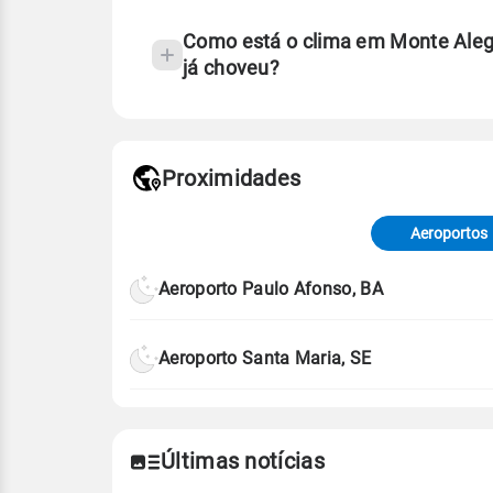
Como está o clima em Monte Aleg
já choveu?
Fonte: 30 anos de dados de reanáli
Proximidades
Fonte: dados combinados de estaçõe
de Tempo e Estudos Climáticos (CP
Aeroportos
Para obter mais informações sobre 
Aeroporto Paulo Afonso, BA
Aeroporto Santa Maria, SE
Últimas notícias