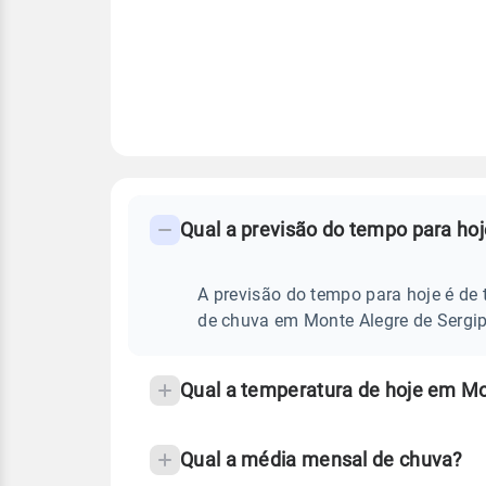
FAQ
CLIMA,
PREVISÃO
Qual a previsão do tempo para ho
-
DO
TEMPO
Perguntas
HOJE
E
frequentes
A previsão do tempo para hoje é de 
NOTÍCIAS
EM
sobre
de chuva em Monte Alegre de Sergip
MONTE
ALEGRE
chuva
DE
SERGIPE
e
Qual a temperatura de hoje em Mo
-
temperatura
SE
Qual a média mensal de chuva?