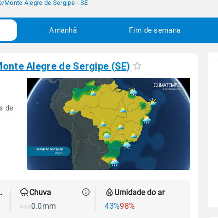
e
/
Monte Alegre de Sergipe - SE
Amanhã
Fim de semana
onte Alegre de Sergipe (SE)
s de
 térmica
Chuva
Umidade do ar
0.0mm
43%
98%