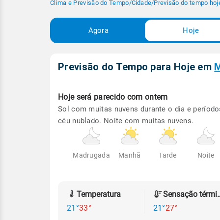
Clima e Previsão do Tempo
/
Cidade
/
Previsão do tempo hoj
Agora
Hoje
Previsão do Tempo para Hoje
em
M
Hoje será
parecido com ontem
Sol com muitas nuvens durante o dia e período
céu nublado. Noite com muitas nuvens.
Madrugada
Manhã
Tarde
Noite
Temperatura
Sensação
21°
33°
21°
27°