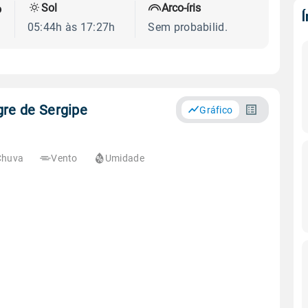
Sol
Arco-íris
o
05:44h às 17:27h
Sem probabilid.
gre de Sergipe
Gráfico
Chuva
Vento
Umidade