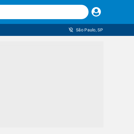
Faça
seu
login
São Paulo, SP