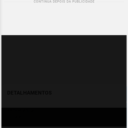
DETALHAMENTOS
Temperatura
Celsius (°C)