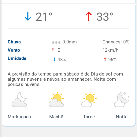
Enviar
Enviar
Enviar
Enviar
Enviar
21°
33°
Enviar
Chuva
0.0mm
Chances: 0%
Vento
E
12km/h
Umidade
43%
96%
A previsão do tempo para sábado é de Dia de sol com
algumas nuvens e névoa ao amanhecer. Noite com
poucas nuvens.
Madrugada
Manhã
Tarde
Noite