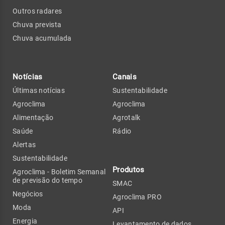
Outros radares
Chuva prevista
Chuva acumulada
Notícias
Canais
Últimas notícias
Sustentabilidade
Agroclima
Agroclima
Alimentação
Agrotalk
Saúde
Rádio
Alertas
Sustentabilidade
Produtos
Agroclima - Boletim Semanal
de previsão do tempo
SMAC
Negócios
Agroclima PRO
Moda
API
Energia
Levantamento de dados