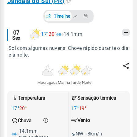
Jandaia do Sul (PR)
Timeline
Alertas
07
17°
20°
14.1mm
Sex
meteorológicos
Sol com algumas nuvens. Chove rápido durante o dia
e à noite.
Madrugada
Manhã
Tarde
Noite
Temperatura
Sensação térmica
17°
20°
17°
19°
Vento
Chuva
14.1mm
NW - 8km/h