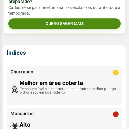
preparado?
Vento
Chuva
Cadastre-se para receber análises exclusivas durante toda a
Sol
Umidade do ar
temporada.
E - 14km/h
0.0mm
06:56h às 18:07h
76%
98%
QUERO SABER MAIS
Sol
Umidade do ar
Lua
Rajada de vento
06:56h às 18:07h
67%
83%
Minguante
E/ENE - 28km/h
Lua
Índices
Rajada de vento
Minguante
E - 41km/h
Churrasco
Melhor em área coberta
Tempo instável ou temperaturas mais baixas. Melhor planejar
o churrasco em local coberto.
Mosquitos
Alto