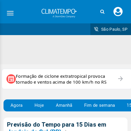
Faç
seu
logi
São Paulo, SP
Formação de ciclone extratropical provoca
arrow_forward
newspaper
tornado e ventos acima de 100 km/h no RS
Agora
Hoje
Amanhã
Fim de semana
15
Previsão do Tempo para 15 Dias em