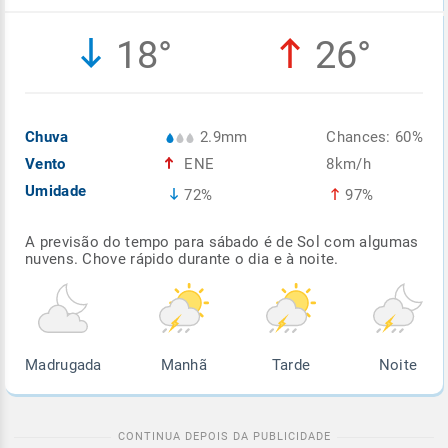
Enviar
Enviar
Enviar
Enviar
Enviar
18°
26°
Enviar
Chuva
2.9mm
Chances: 60%
Vento
ENE
8km/h
Umidade
72%
97%
A previsão do tempo para sábado é de Sol com algumas
nuvens. Chove rápido durante o dia e à noite.
Madrugada
Manhã
Tarde
Noite