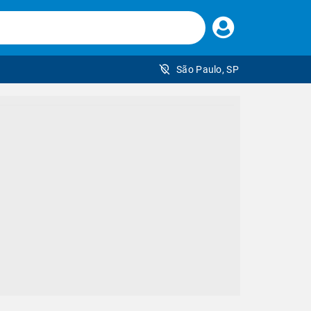
Faça
seu
login
São Paulo, SP