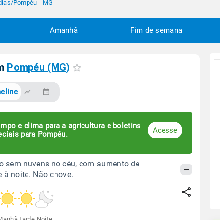
dias
/
Pompéu - MG
Amanhã
Fim de semana
em
Pompéu (MG)
eline
mpo e clima para a agricultura e boletins
Acesse
eciais para Pompéu.
odo sem nuvens no céu, com aumento de
 à noite. Não chove.
Manhã
Tarde
Noite