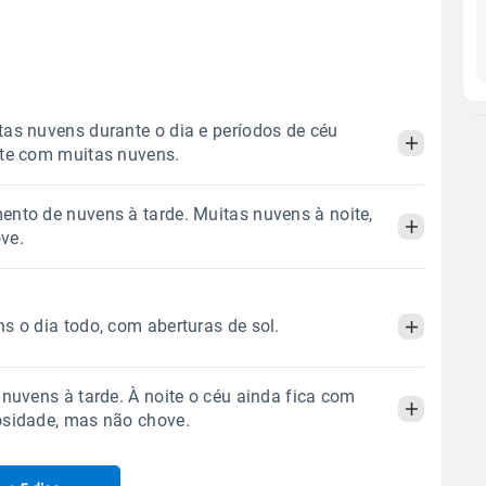
as nuvens durante o dia e períodos de céu
ite com muitas nuvens.
nto de nuvens à tarde. Muitas nuvens à noite,
Manhã
Tarde
Noite
ve.
 térmica
Chuva
Umidade do ar
Manhã
Tarde
Noite
0.0mm
30%
68%
s o dia todo, com aberturas de sol.
Sol
Lua
o
 térmica
Chuva
Umidade do ar
06:26h às 17:45h
Minguante
 nuvens à tarde. À noite o céu ainda fica com
0.0mm
25%
74%
Manhã
Tarde
Noite
osidade, mas não chove.
Sol
Lua
o
Gráfico
 térmica
Chuva
Umidade do ar
06:25h às 17:45h
Minguante