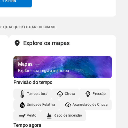
+ 5 dias
Manhã
Tarde
Noite
0.0mm
25%
71%
Chuva
Vento
Umidade
Sol
Lua
o
Gráfico
 térmica
Chuva
Umidade do ar
06:24h às 17:45h
Minguante
0.0mm
22%
71%
 E QUALQUER LUGAR DO BRASIL
Chuva
Vento
Umidade
Sol
Lua
o
Explore os mapas
Gráfico
06:24h às 17:46h
Minguante
Chuva
Vento
Umidade
Mapas
Gráfico
Explore sua região no mapa
Previsão do tempo
Chuva
Vento
Umidade
Temperatura
Chuva
Pressão
Umidade Relativa
Acumulado de Chuva
Vento
Risco de Incêndio
Tempo agora