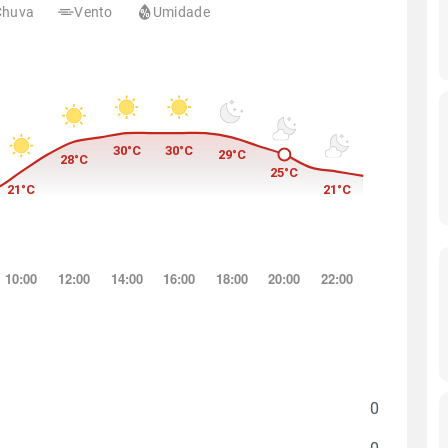
Chuva
Vento
Umidade
0