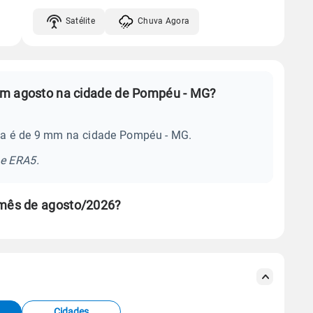
Satélite
Chuva Agora
em agosto na cidade de Pompéu - MG?
ia é de 9 mm na cidade Pompéu - MG.
se ERA5.
mês de agosto/2026?
s meteorológicas e satélite do Centro de Previsão
TEC).
Cidades