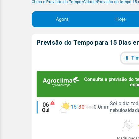
Clima e Previsão do Tempo
/
Cidade
/
Previsão do tempo 15 
Agora
Hoje
Previsão do Tempo para 15 Dias 
Tim
Consulte a previsão do te
esp
Alertas
Sol o dia t
06
15°
30°
0.0mm
Qui
nebulosidade
meteorológicos
Madrugada