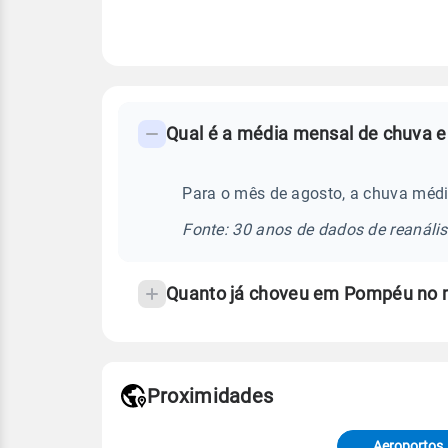
FAQ
Qual é a média mensal de chuva 
-
Perguntas
frequentes
Para o mês de agosto, a chuva méd
sobre
Fonte: 30 anos de dados de reanáli
chuva
e
Quanto já choveu em Pompéu no 
temperatura
Proximidades
Fonte: dados combinados de estaçõe
de Tempo e Estudos Climáticos (CP
Aeroportos