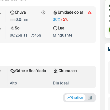
 térmica
Chuva
Umidade do ar
0.0mm
30%
75%
Sol
Lua
o
06:26h às 17:45h
Minguante
r
Gripe e Resfriado
Churrasco
Alto
Dia ideal
Gráfico