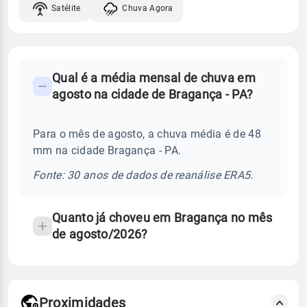
Satélite
Chuva Agora
FAQ
Qual é a média mensal de chuva em
-
agosto na cidade de Bragança - PA?
Perguntas
frequentes
Para o mês de agosto, a chuva média é de 48
sobre
mm na cidade Bragança - PA.
chuva
e
Fonte: 30 anos de dados de reanálise ERA5.
temperatura
Quanto já choveu em Bragança no mês
de agosto/2026?
Proximidades