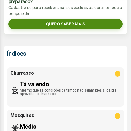
preparado?
Vento
Chuva
Cadastre-se para receber análises exclusivas durante toda a
Sol
Umidade do ar
temporada.
06:10h às 18:14h
ENE - 9km/h
0.0mm
66%
91%
QUERO SABER MAIS
Sol
Umidade do ar
Lua
Rajada de vento
06:10h às 18:14h
Minguante
66%
93%
ENE - 35km/h
Lua
Índices
Rajada de vento
Minguante
ENE - 35km/h
Churrasco
Tá valendo
Mesmo que as condições de tempo não sejam ideais, dá pra
aproveitar o churrasco.
Mosquitos
Médio