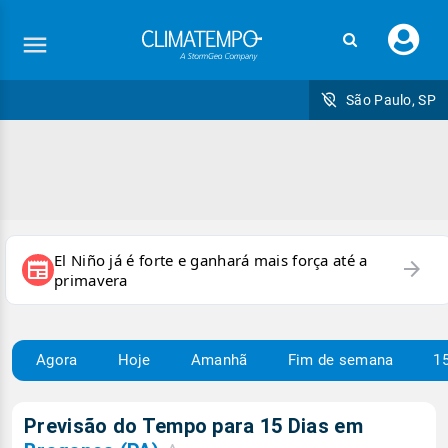
Faç
seu
logi
São Paulo, SP
El Niño já é forte e ganhará mais força até a
arrow_forward
newspaper
primavera
Agora
Hoje
Amanhã
Fim de semana
15
Previsão do Tempo para 15 Dias em