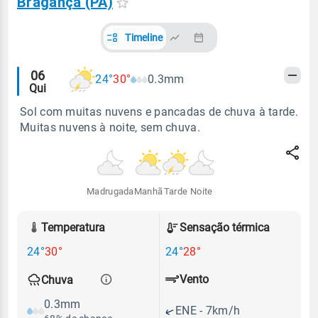
Bragança (PA)
Timeline
Alertas
06
24°
30°
0.3mm
Qui
meteorológicos
Sol com muitas nuvens e pancadas de chuva à tarde.
Muitas nuvens à noite, sem chuva.
Madrugada
Manhã
Tarde
Noite
Temperatura
Sensação térmica
24°
30°
24°
28°
Vento
Chuva
0.3mm
ENE - 7km/h