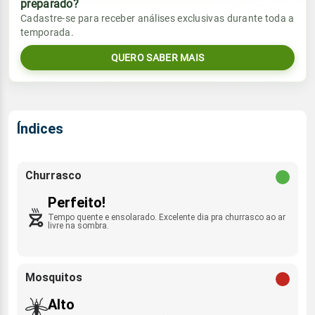
preparado?
Vento
Chuva
Cadastre-se para receber análises exclusivas durante toda a
Sol
Umidade do ar
temporada.
06:53h às 18:11h
ENE - 11km/h
0.0mm
48%
80%
QUERO SABER MAIS
Sol
Umidade do ar
Lua
Rajada de vento
06:52h às 18:11h
Nova
31%
79%
ESE/E - 35km/h
Lua
Índices
Rajada de vento
Nova
ENE - 34km/h
Churrasco
Perfeito!
Tempo quente e ensolarado. Excelente dia pra churrasco ao ar
livre na sombra.
Mosquitos
Alto