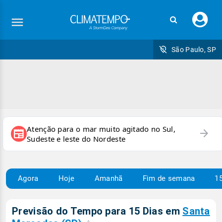
Faç
seu
logi
São Paulo, SP
Atenção para o mar muito agitado no Sul,
arrow_forward
newspaper
Sudeste e leste do Nordeste
Agora
Hoje
Amanhã
Fim de semana
15
Previsão do Tempo para 15 Dias em
Santa