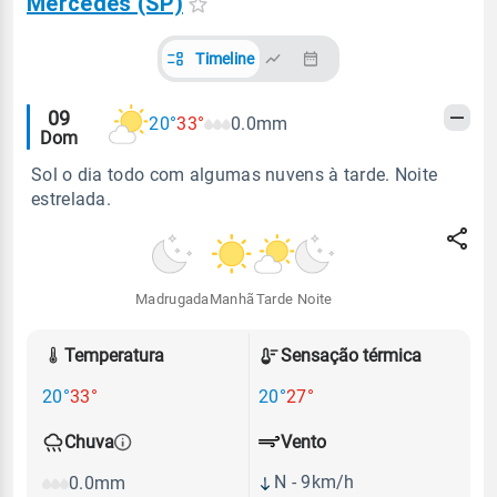
Mercedes (SP)
Timeline
Alertas
09
20°
33°
0.0mm
Dom
meteorológicos
Sol o dia todo com algumas nuvens à tarde. Noite
estrelada.
Madrugada
Manhã
Tarde
Noite
Temperatura
Sensação térmica
20°
33°
20°
27°
Vento
Chuva
N - 9km/h
0.0mm