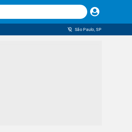
Faça
seu
login
São Paulo, SP