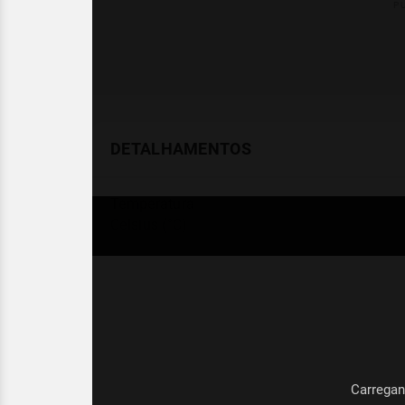
DETALHAMENTOS
Temperatura
Celsius (°C)