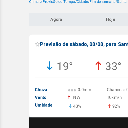
Clima e Previsão do Tempo
/
Cidade
/
Fim de semana
/
Santa
Agora
Hoje
Previsão de sábado, 08/08, para Sa
19°
33°
Chuva
0.0mm
Chances: 
Vento
NW
10km/h
Umidade
43%
92%