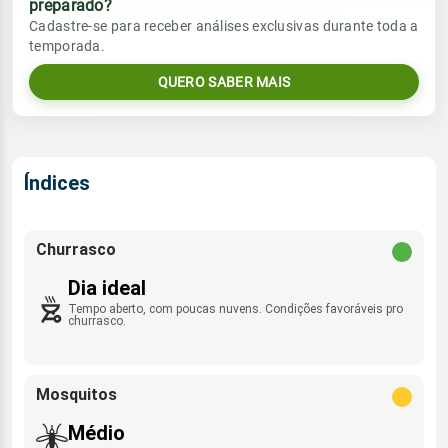
preparado?
Vento
Chuva
Cadastre-se para receber análises exclusivas durante toda a
Sol
Umidade do ar
temporada.
06:34h às 17:53h
ENE - 9km/h
0.0mm
52%
92%
QUERO SABER MAIS
Sol
Umidade do ar
Lua
Rajada de vento
06:34h às 17:53h
Minguante
49%
85%
E - 39km/h
Lua
Índices
Rajada de vento
Nova
ENE - 37km/h
Churrasco
Dia ideal
Tempo aberto, com poucas nuvens. Condições favoráveis pro
churrasco.
Mosquitos
Médio