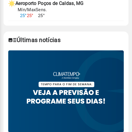
Aeroporto Poços de Caldas, MG
Mín/Max
Sens.
25°
25°
25°
Últimas notícias