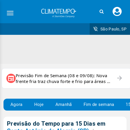
Faç
seu
logi
São Paulo, SP
Previsão Fim de Semana (08 e 09/08): Nova
arrow_forward
newspaper
frente fria traz chuva forte e frio para áreas do
país
Agora
Hoje
Amanhã
Fim de semana
15
Previsão do Tempo para 15 Dias em