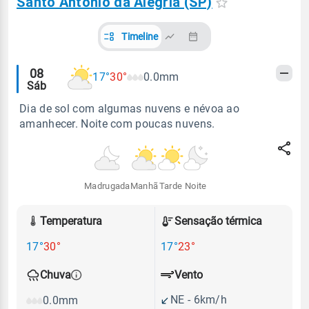
Santo Antônio da Alegria (SP)
Timeline
Alertas
08
17°
30°
0.0mm
Sáb
meteorológicos
Dia de sol com algumas nuvens e névoa ao
amanhecer. Noite com poucas nuvens.
Madrugada
Manhã
Tarde
Noite
Temperatura
Sensação térmica
17°
30°
17°
23°
Vento
Chuva
NE - 6km/h
0.0mm