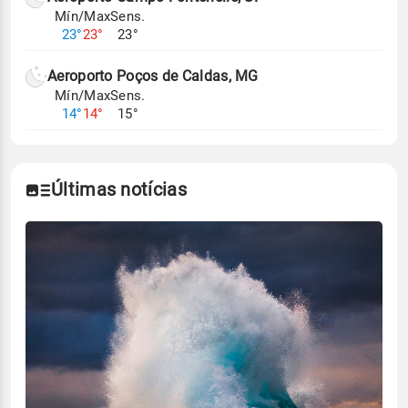
Mín/Max
Sens.
23°
23°
23°
Aeroporto Poços de Caldas, MG
Mín/Max
Sens.
14°
14°
15°
Últimas notícias