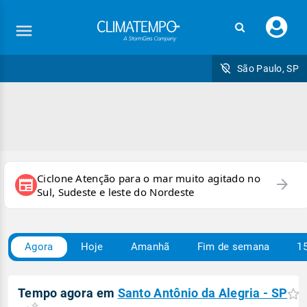
Faç
seu
logi
São Paulo, SP
Ciclone Atenção para o mar muito agitado no
arrow_forward
newspaper
Sul, Sudeste e leste do Nordeste
Agora
Hoje
Amanhã
Fim de semana
15
Tempo agora em
Santo Antônio da Alegria - SP