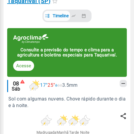
Taquarivaí (SP)
Timeline
Consulte a previsão do tempo e clima para a
agricultura e boletins especiais para Taquarivaí.
Acesse
Alertas
08
17°
25°
3.5mm
Sáb
meteorológicos
Sol com algumas nuvens. Chove rápido durante o dia
e à noite.
Madrugada
Manhã
Tarde
Noite