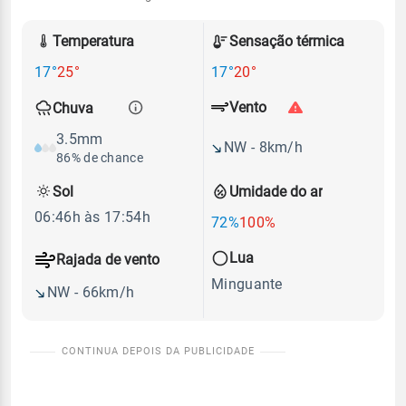
Temperatura
Sensação térmica
17°
25°
17°
20°
Vento
Chuva
3.5mm
NW - 8km/h
86% de chance
Sol
Umidade do ar
06:46h às 17:54h
72%
100%
Lua
Rajada de vento
Minguante
NW - 66km/h