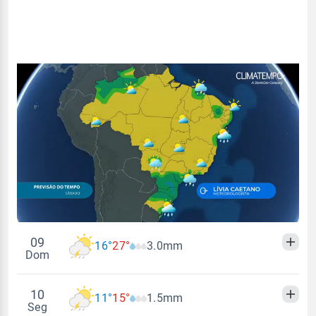
09
16°
27°
3.0mm
Dom
10
11°
15°
1.5mm
Madrugada
Manhã
Tarde
Noite
Seg