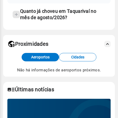
temperatura
Quanto já choveu em Taquarivaí no
mês de agosto/2026?
Proximidades
Fonte: dados combinados de estações
Aeroportos
Cidades
meteorológicas e satélite do Centro de Previsão
de Tempo e Estudos Climáticos (CPTEC).
Não há informações de aeroportos próximos.
Para obter mais informações sobre os dados
climáticos,
clique aqui.
Últimas notícias