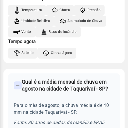
Temperatura
Chuva
Pressão
Umidade Relativa
Acumulado de Chuva
Vento
Risco de Incêndio
Tempo agora
Satélite
Chuva Agora
FAQ
Qual é a média mensal de chuva em
-
agosto na cidade de Taquarivaí - SP?
Perguntas
frequentes
Para o mês de agosto, a chuva média é de 40
sobre
mm na cidade Taquarivaí - SP.
chuva
e
Fonte: 30 anos de dados de reanálise ERA5.