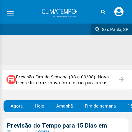
Faç
seu
logi
São Paulo, SP
Previsão Fim de Semana (08 e 09/08): Nova
arrow_forward
newspaper
frente fria traz chuva forte e frio para áreas do
país
Agora
Hoje
Amanhã
Fim de semana
15
Previsão do Tempo para 15 Dias em