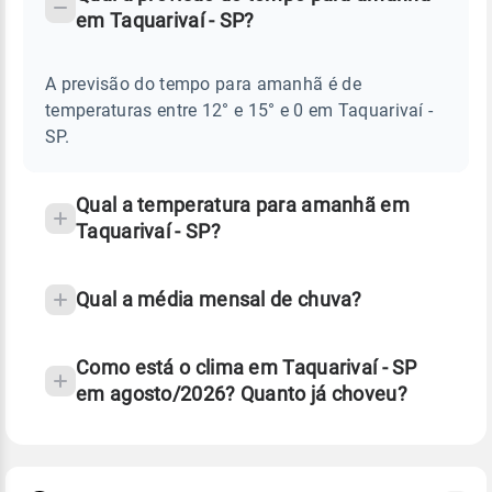
-
DO
em Taquarivaí - SP?
TEMPO
Perguntas
AMANHÃ
E
frequentes
NOTÍCIAS
EM
A previsão do tempo para amanhã é de
sobre
TAQUARIVAÍ
temperaturas entre 12° e 15° e 0 em Taquarivaí -
-
chuva
SP
SP.
e
temperatura
Qual a temperatura para amanhã em
Taquarivaí - SP?
Qual a média mensal de chuva?
Como está o clima em Taquarivaí - SP
em agosto/2026? Quanto já choveu?
Fonte: 30 anos de dados de reanálise ERA5.