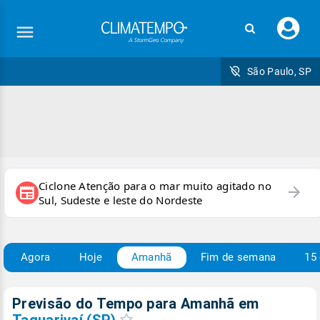
Faç
seu
logi
São Paulo, SP
Ciclone Atenção para o mar muito agitado no
arrow_forward
newspaper
Sul, Sudeste e leste do Nordeste
Agora
Hoje
Amanhã
Fim de semana
15 
Previsão do Tempo para Amanhã
em