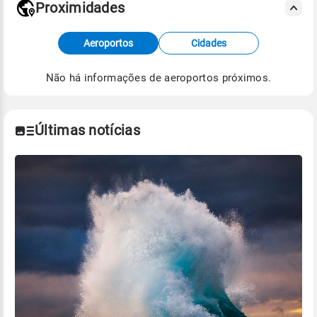
Proximidades
Fonte: dados combinados de estações
Aeroportos
Cidades
meteorológicas e satélite do Centro de Previsão
de Tempo e Estudos Climáticos (CPTEC).
Não há informações de aeroportos próximos.
Para obter mais informações sobre os dados
climáticos,
clique aqui.
Últimas notícias