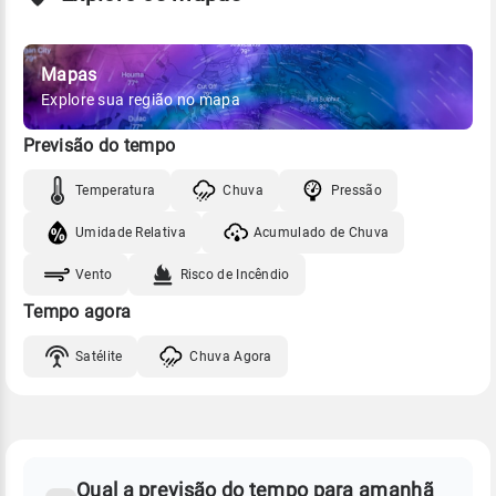
Mapas
Explore sua região no mapa
Previsão do tempo
Temperatura
Chuva
Pressão
Umidade Relativa
Acumulado de Chuva
Vento
Risco de Incêndio
Tempo agora
Satélite
Chuva Agora
FAQ
CLIMA,
PREVISÃO
Qual a previsão do tempo para amanhã