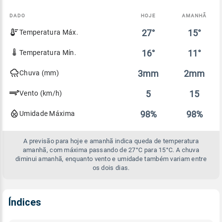
DADO
HOJE
AMANHÃ
Comparativo
27°
15°
Temperatura Máx.
entre
a
previsão
16°
11°
Temperatura Mín.
de
hoje
3mm
2mm
Chuva (mm)
e
amanhã
5
15
Vento (km/h)
98%
98%
Umidade Máxima
A previsão para hoje e amanhã indica queda de temperatura
amanhã, com máxima passando de 27°C para 15°C. A chuva
diminui amanhã, enquanto vento e umidade também variam entre
os dois dias.
Índices