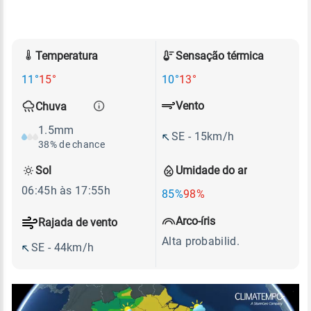
Temperatura
Sensação térmica
11°
15°
10°
13°
Vento
Chuva
1.5mm
SE - 15km/h
38% de chance
Sol
Umidade do ar
06:45h às 17:55h
85%
98%
Arco-íris
Rajada de vento
Alta probabilid.
SE - 44km/h