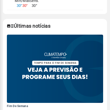
Mín/Max
Sens.
30°
30°
30°
Últimas notícias
Fim De Semana