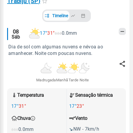
Trabiju (SP)
Timeline
Alertas
08
17°
31°
0.0mm
Sáb
meteorológicos
Dia de sol com algumas nuvens e névoa ao
amanhecer. Noite com poucas nuvens.
Madrugada
Manhã
Tarde
Noite
Temperatura
Sensação térmica
17°
31°
17°
23°
Vento
Chuva
NW - 7km/h
0.0mm