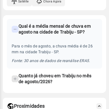
Satélite
Chuva Agora
FAQ
Qual é a média mensal de chuva em
-
agosto na cidade de Trabiju - SP?
Perguntas
frequentes
Para o mês de agosto, a chuva média é de 26
sobre
mm na cidade Trabiju - SP.
chuva
e
Fonte: 30 anos de dados de reanálise ERA5.
temperatura
Quanto já choveu em Trabiju no mês
de agosto/2026?
Proximidades