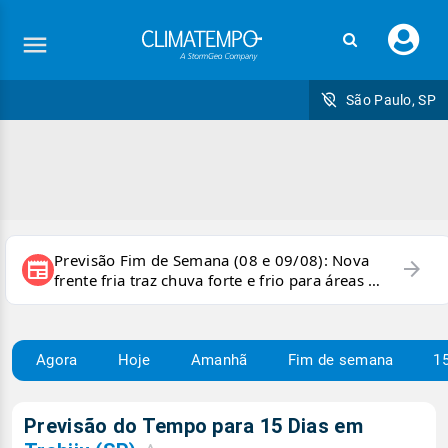
Faç
seu
logi
São Paulo, SP
Previsão Fim de Semana (08 e 09/08): Nova
arrow_forward
newspaper
frente fria traz chuva forte e frio para áreas do
país
Agora
Hoje
Amanhã
Fim de semana
15
Previsão do Tempo para 15 Dias em