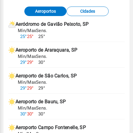
Fonte: dados combinados de estações
Aeroportos
Cidades
meteorológicas e satélite do Centro de Previsão
de Tempo e Estudos Climáticos (CPTEC).
Aeródromo de Gavião Peixoto, SP
Mín/Max
Sens.
Para obter mais informações sobre os dados
25°
25°
25°
climáticos,
clique aqui.
Aeroporto de Araraquara, SP
Mín/Max
Sens.
29°
29°
30°
Aeroporto de São Carlos, SP
Mín/Max
Sens.
29°
29°
29°
Aeroporto de Bauru, SP
Mín/Max
Sens.
30°
30°
30°
Aeroporto Campo Fontenelle, SP