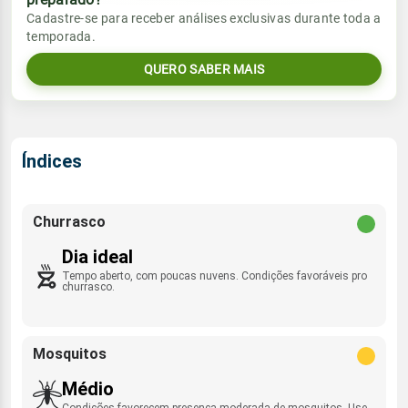
Vento
Chuva
Cadastre-se para receber análises exclusivas durante toda a
Sol
Umidade do ar
temporada.
06:40h às 17:56h
SE - 8km/h
0.0mm
56%
89%
QUERO SABER MAIS
Sol
Umidade do ar
Lua
Rajada de vento
06:40h às 17:57h
Minguante
48%
92%
SE - 41km/h
Lua
Índices
Rajada de vento
Nova
SE - 31km/h
Churrasco
Dia ideal
Tempo aberto, com poucas nuvens. Condições favoráveis pro
churrasco.
Mosquitos
Médio
Condições favorecem presença moderada de mosquitos. Use