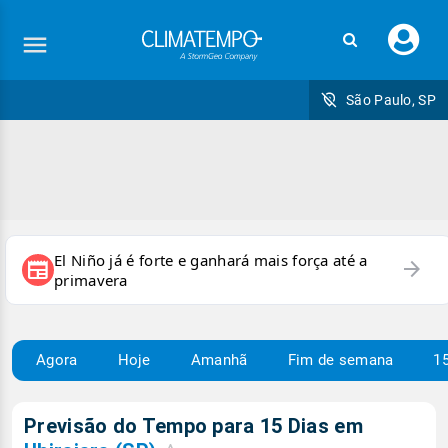
Faç
seu
logi
São Paulo, SP
El Niño já é forte e ganhará mais força até a
arrow_forward
newspaper
primavera
Agora
Hoje
Amanhã
Fim de semana
15
Previsão do Tempo para 15 Dias em