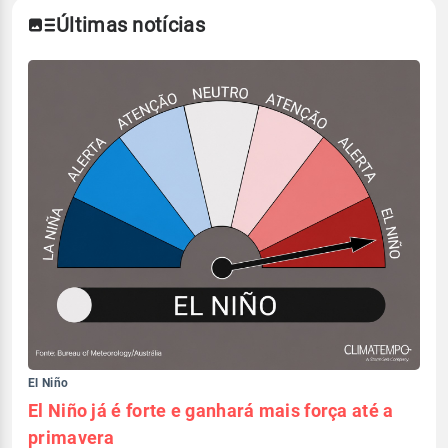
Últimas notícias
El Niño
El Niño já é forte e ganhará mais força até a
primavera