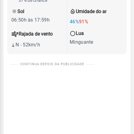
37% de chance
Sol
Umidade do ar
06:50h às 17:59h
46%
91%
Lua
Rajada de vento
Minguante
N - 52km/h