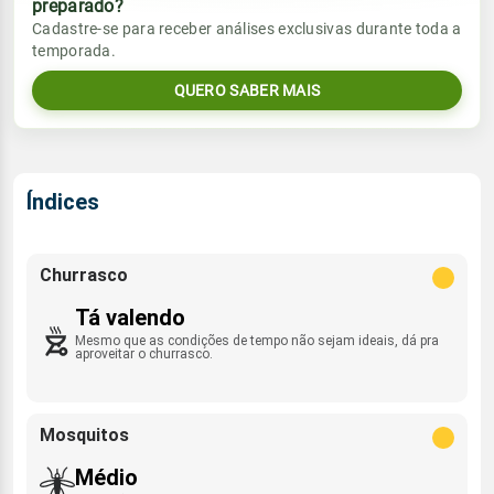
preparado?
Vento
Chuva
Cadastre-se para receber análises exclusivas durante toda a
Sol
Umidade do ar
temporada.
SE - 15km/h
0.0mm
06:48h às 18:00h
42%
86%
QUERO SABER MAIS
Sol
Umidade do ar
Lua
Rajada de vento
06:47h às 18:00h
61%
94%
Minguante
NNW - 45km/h
Lua
Índices
Rajada de vento
Minguante
SE - 40km/h
Churrasco
Tá valendo
Mesmo que as condições de tempo não sejam ideais, dá pra
aproveitar o churrasco.
Mosquitos
Médio