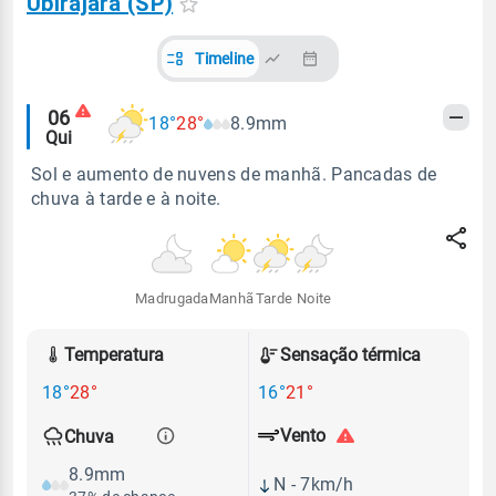
Ubirajara (SP)
Timeline
Alertas
06
18°
28°
8.9mm
Qui
meteorológicos
Sol e aumento de nuvens de manhã. Pancadas de
chuva à tarde e à noite.
Madrugada
Manhã
Tarde
Noite
Temperatura
Sensação térmica
18°
28°
16°
21°
Vento
Chuva
8.9mm
N - 7km/h