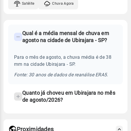
Satélite
Chuva Agora
FAQ
Qual é a média mensal de chuva em
-
agosto na cidade de Ubirajara - SP?
Perguntas
frequentes
Para o mês de agosto, a chuva média é de 38
sobre
mm na cidade Ubirajara - SP.
chuva
e
Fonte: 30 anos de dados de reanálise ERA5.
temperatura
Quanto já choveu em Ubirajara no mês
de agosto/2026?
Proximidades