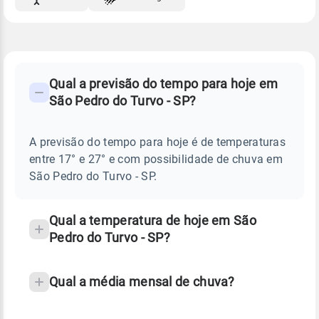
FAQ
CLIMA,
PREVISÃO
Qual a previsão do tempo para hoje em
-
DO
São Pedro do Turvo - SP?
TEMPO
Perguntas
HOJE
E
frequentes
NOTÍCIAS
EM
A previsão do tempo para hoje é de temperaturas
sobre
SÃO
entre 17° e 27° e com possibilidade de chuva em
PEDRO
chuva
DO
São Pedro do Turvo - SP.
TURVO
e
-
temperatura
SP
Qual a temperatura de hoje em São
Pedro do Turvo - SP?
Qual a média mensal de chuva?