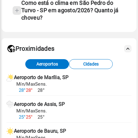
Como está o clima em São Pedro do
Turvo - SP em agosto/2026? Quanto já
choveu?
Fonte: 30 anos de dados de reanálise ERA5.
Proximidades
Fonte: dados combinados de estações
Aeroportos
Cidades
meteorológicas e satélite do Centro de Previsão
de Tempo e Estudos Climáticos (CPTEC).
Aeroporto de Marília, SP
Mín/Max
Sens.
Para obter mais informações sobre os dados
28°
28°
28°
climáticos,
clique aqui.
Aeroporto de Assis, SP
Mín/Max
Sens.
25°
25°
25°
Aeroporto de Bauru, SP
Mín/Max
Sens.