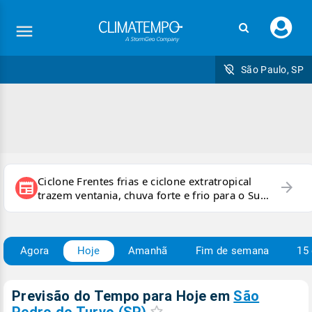
Faç
seu
logi
São Paulo, SP
Ciclone Frentes frias e ciclone extratropical
arrow_forward
newspaper
trazem ventania, chuva forte e frio para o Sul
e Sudeste
Agora
Hoje
Amanhã
Fim de semana
15 
Previsão do Tempo para Hoje
em
São