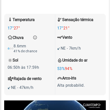
Temperatura
Sensação térmica
17°
27°
17°
21°
Vento
Chuva
8.6mm
NE - 7km/h
41% de chance
Sol
Umidade do ar
06:50h às 17:59h
53%
94%
Arco-íris
Rajada de vento
Alta probabilid.
NE - 47km/h