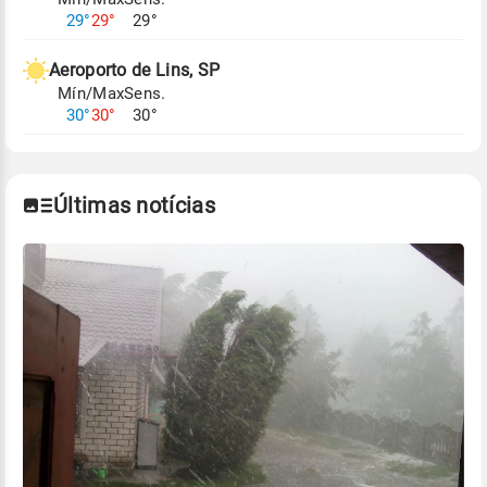
29°
29°
29°
Aeroporto de Lins, SP
Mín/Max
Sens.
30°
30°
30°
Últimas notícias