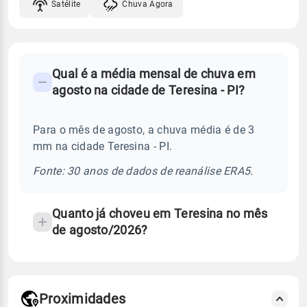
Satélite
Chuva Agora
FAQ
Qual é a média mensal de chuva em
-
agosto na cidade de Teresina - PI?
Perguntas
frequentes
Para o mês de agosto, a chuva média é de 3
sobre
mm na cidade Teresina - PI.
chuva
e
Fonte: 30 anos de dados de reanálise ERA5.
temperatura
Quanto já choveu em Teresina no mês
de agosto/2026?
Proximidades