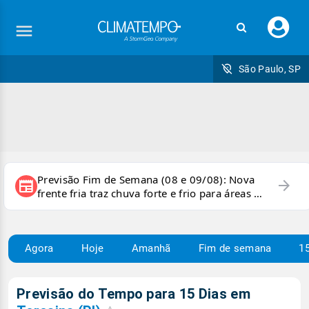
Faç
seu
logi
São Paulo, SP
Previsão Fim de Semana (08 e 09/08): Nova
arrow_forward
newspaper
frente fria traz chuva forte e frio para áreas do
país
Agora
Hoje
Amanhã
Fim de semana
15
Previsão do Tempo para 15 Dias em