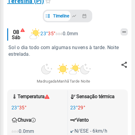
Teresina (PI)
Timeline
Alertas
08
23°
35°
0.0mm
Sáb
meteorológicos
Sol o dia todo com algumas nuvens à tarde. Noite
estrelada.
Madrugada
Manhã
Tarde
Noite
Temperatura
Sensação térmica
23°
35°
23°
29°
Vento
Chuva
N/ESE - 6km/h
0.0mm