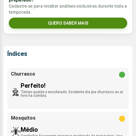
Vento
Chuva
Cadastre-se para receber análises exclusivas durante toda a
Sol
Umidade do ar
temporada.
05:58h às 17:54h
NNW/SE - 4km/h
0.0mm
35%
98%
QUERO SABER MAIS
Sol
Umidade do ar
Lua
Rajada de vento
05:58h às 17:54h
Minguante
36%
88%
N/NE - 24km/h
Lua
Índices
Rajada de vento
Nova
NNW/SE - 26km/h
Churrasco
Perfeito!
Tempo quente e ensolarado. Excelente dia pra churrasco ao ar
livre na sombra.
Mosquitos
Médio
Condições favorecem presença moderada de mosquitos. Use