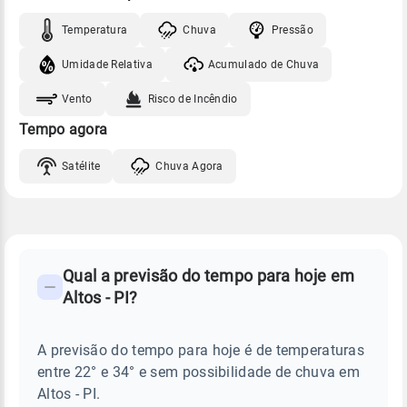
Temperatura
Chuva
Pressão
Umidade Relativa
Acumulado de Chuva
Vento
Risco de Incêndio
Tempo agora
Satélite
Chuva Agora
FAQ
CLIMA,
PREVISÃO
Qual a previsão do tempo para hoje em
-
DO
Altos - PI?
TEMPO
Perguntas
HOJE
E
frequentes
NOTÍCIAS
EM
A previsão do tempo para hoje é de temperaturas
sobre
ALTOS
entre 22° e 34° e sem possibilidade de chuva em
-
chuva
PI
Altos - PI.
e