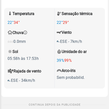
Temperatura
Sensação térmica
22°
34°
22°
29°
Vento
Chuva
ESE - 7km/h
0.0mm
Sol
Umidade do ar
05:58h às 17:53h
39%
99%
Arco-íris
Rajada de vento
Sem probabilid.
ESE - 34km/h