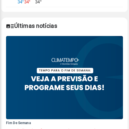
34°
34°
34°
climáticos,
clique aqui.
Últimas notícias
Fim De Semana