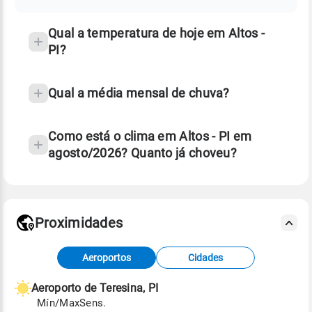
temperatura
Qual a temperatura de hoje em Altos -
PI?
Qual a média mensal de chuva?
Como está o clima em Altos - PI em
agosto/2026? Quanto já choveu?
Fonte: 30 anos de dados de reanálise ERA5.
Proximidades
Fonte: dados combinados de estações
Aeroportos
Cidades
meteorológicas e satélite do Centro de Previsão
de Tempo e Estudos Climáticos (CPTEC).
Aeroporto de Teresina, PI
Mín/Max
Sens.
Para obter mais informações sobre os dados