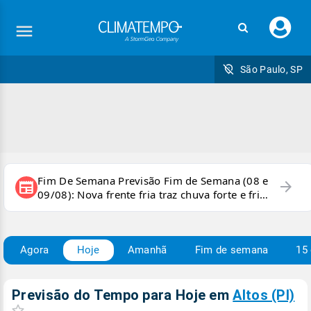
Faç
seu
logi
São Paulo, SP
Fim De Semana Previsão Fim de Semana (08 e
arrow_forward
newspaper
09/08): Nova frente fria traz chuva forte e frio
para áreas do país
Agora
Hoje
Amanhã
Fim de semana
15 
Previsão do Tempo para Hoje
em
Altos (PI)