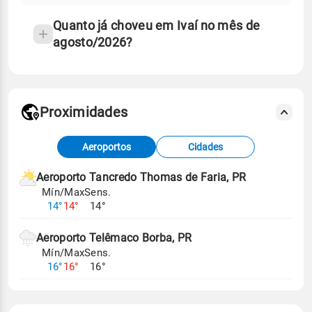
Quanto já choveu em Ivaí no mês de
agosto/2026?
Proximidades
Fonte: dados combinados de estações
Aeroportos
Cidades
meteorológicas e satélite do Centro de Previsão
de Tempo e Estudos Climáticos (CPTEC).
Aeroporto Tancredo Thomas de Faria, PR
Mín/Max
Sens.
Para obter mais informações sobre os dados
14°
14°
14°
climáticos,
clique aqui.
Aeroporto Telêmaco Borba, PR
Mín/Max
Sens.
16°
16°
16°