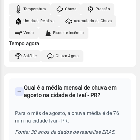
Temperatura
Chuva
Pressão
Umidade Relativa
Acumulado de Chuva
Vento
Risco de Incêndio
Tempo agora
Satélite
Chuva Agora
FAQ
Qual é a média mensal de chuva em
-
agosto na cidade de Ivaí - PR?
Perguntas
frequentes
Para o mês de agosto, a chuva média é de 76
sobre
mm na cidade Ivaí - PR.
chuva
e
Fonte: 30 anos de dados de reanálise ERA5.
temperatura