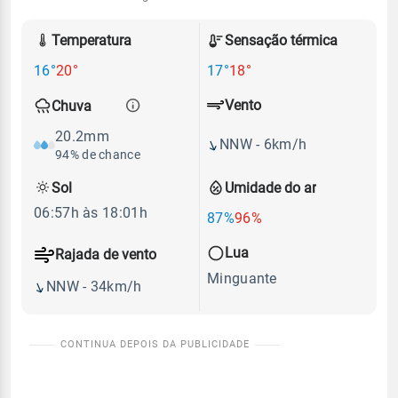
Temperatura
Sensação térmica
16°
20°
17°
18°
Vento
Chuva
20.2mm
NNW - 6km/h
94% de chance
Sol
Umidade do ar
06:57h às 18:01h
87%
96%
Lua
Rajada de vento
Minguante
NNW - 34km/h