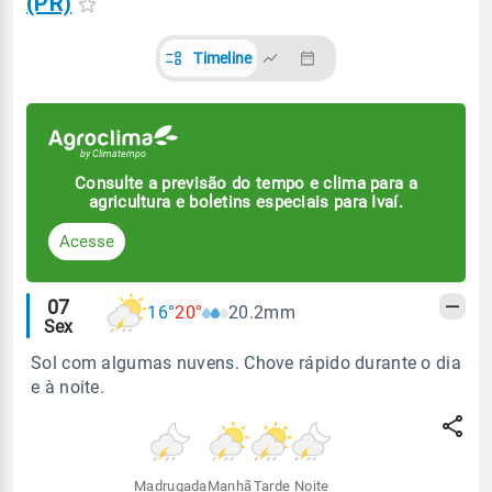
(PR)
Timeline
Consulte a previsão do tempo e clima para a
agricultura e boletins especiais para Ivaí.
Acesse
Alertas
07
16°
20°
20.2mm
Sex
meteorológicos
Sol com algumas nuvens. Chove rápido durante o dia
e à noite.
Madrugada
Manhã
Tarde
Noite