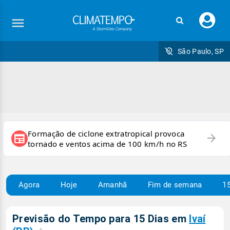
Faç
seu
logi
São Paulo, SP
Formação de ciclone extratropical provoca
arrow_forward
newspaper
tornado e ventos acima de 100 km/h no RS
Agora
Hoje
Amanhã
Fim de semana
15
Previsão do Tempo para 15 Dias em
Ivaí