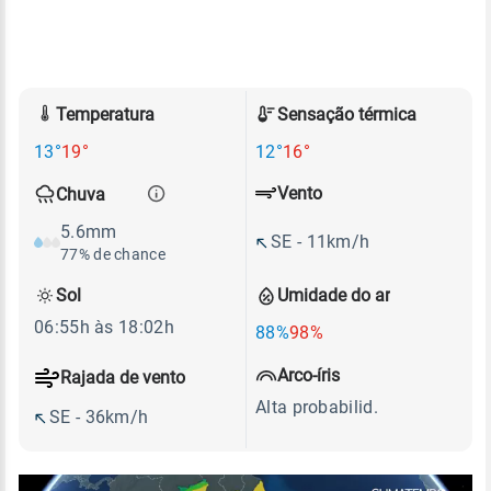
Temperatura
Sensação térmica
13°
19°
12°
16°
Vento
Chuva
5.6mm
SE - 11km/h
77% de chance
Sol
Umidade do ar
06:55h às 18:02h
88%
98%
Arco-íris
Rajada de vento
Alta probabilid.
SE - 36km/h