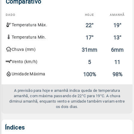
Comparativo
DADO
HOJE
AMANHÃ
Comparativo
22°
19°
Temperatura Máx.
entre
a
previsão
17°
13°
Temperatura Mín.
de
hoje
31mm
6mm
Chuva (mm)
e
amanhã
5
11
Vento (km/h)
100%
98%
Umidade Máxima
A previsão para hoje e amanhã indica queda de temperatura
amanhã, com máxima passando de 22°C para 19°C. A chuva
diminui amanhã, enquanto vento e umidade também variam entre
os dois dias.
Índices