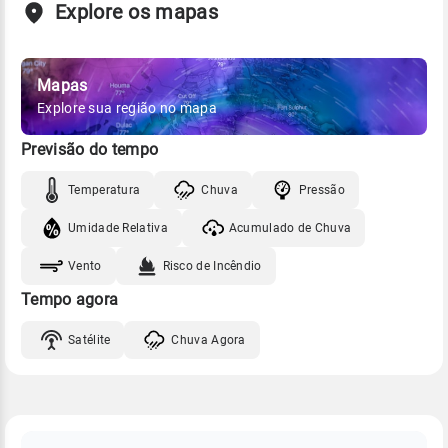
Explore os mapas
Mapas
Explore sua região no mapa
Previsão do tempo
Temperatura
Chuva
Pressão
Umidade Relativa
Acumulado de Chuva
Vento
Risco de Incêndio
Tempo agora
Satélite
Chuva Agora
FAQ
CLIMA,