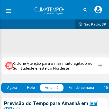
Faç
seu
logi
São Paulo, SP
Ciclone Atenção para o mar muito agitado no
arrow_forward
newspaper
Sul, Sudeste e leste do Nordeste
Agora
Hoje
Amanhã
Fim de semana
15 
Previsão do Tempo para Amanhã
em
Ivaí