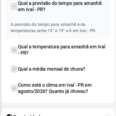
PREVISÃO
Qual a previsão do tempo para amanhã
-
DO
em Ivaí - PR?
TEMPO
Perguntas
AMANHÃ
E
frequentes
NOTÍCIAS
EM
A previsão do tempo para amanhã é de
sobre
IVAÍ
temperaturas entre 13° e 19° e 0 em Ivaí - PR.
-
chuva
PR
e
temperatura
Qual a temperatura para amanhã em Ivaí
- PR?
Qual a média mensal de chuva?
Como está o clima em Ivaí - PR em
agosto/2026? Quanto já choveu?
Fonte: 30 anos de dados de reanálise ERA5.