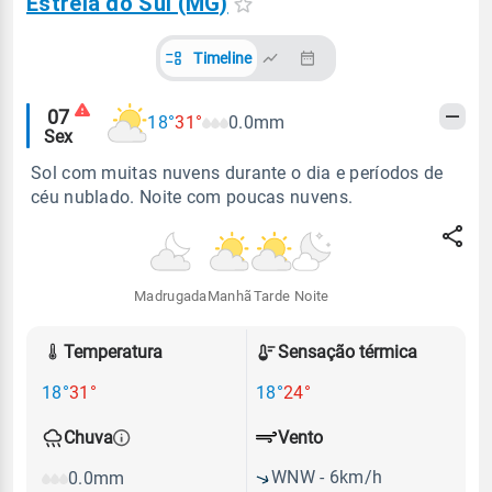
Estrela do Sul (MG)
Timeline
Alertas
07
18°
31°
0.0mm
Sex
meteorológicos
Sol com muitas nuvens durante o dia e períodos de
céu nublado. Noite com poucas nuvens.
Madrugada
Manhã
Tarde
Noite
Temperatura
Sensação térmica
18°
31°
18°
24°
Vento
Chuva
WNW - 6km/h
0.0mm