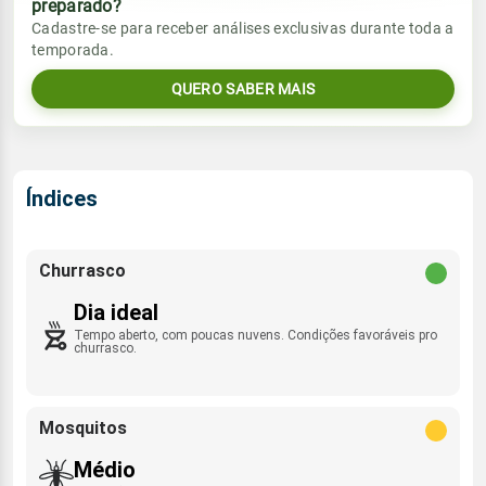
preparado?
Vento
Chuva
Cadastre-se para receber análises exclusivas durante toda a
Sol
Umidade do ar
temporada.
06:34h às 17:57h
E - 10km/h
0.0mm
22%
51%
QUERO SABER MAIS
Sol
Umidade do ar
Lua
Rajada de vento
06:34h às 17:58h
Minguante
36%
57%
SSE - 30km/h
Lua
Índices
Rajada de vento
Minguante
E - 38km/h
Churrasco
Dia ideal
Tempo aberto, com poucas nuvens. Condições favoráveis pro
churrasco.
Mosquitos
Médio