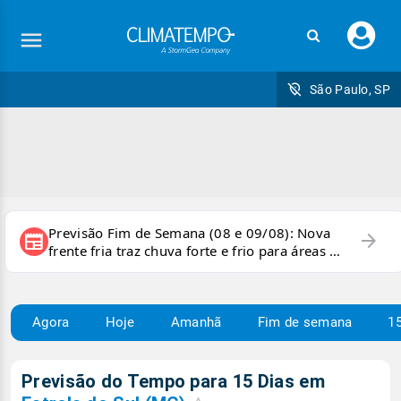
Faç
seu
logi
São Paulo, SP
Previsão Fim de Semana (08 e 09/08): Nova
arrow_forward
newspaper
frente fria traz chuva forte e frio para áreas do
país
Agora
Hoje
Amanhã
Fim de semana
15
Previsão do Tempo para 15 Dias em