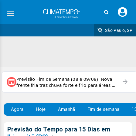
Faç
seu
logi
São Paulo, SP
Previsão Fim de Semana (08 e 09/08): Nova
arrow_forward
newspaper
frente fria traz chuva forte e frio para áreas do
país
Agora
Hoje
Amanhã
Fim de semana
15
Previsão do Tempo para 15 Dias em