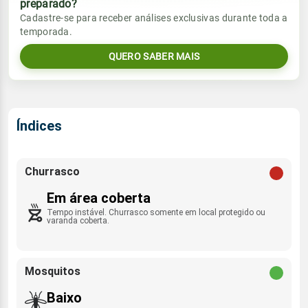
preparado?
Vento
Chuva
Cadastre-se para receber análises exclusivas durante toda a
Sol
Umidade do ar
temporada.
29.4mm
07:06h às 18:04h
E - 14km/h
60%
84%
86% de chance
QUERO SABER MAIS
Lua
Rajada de vento
Sol
Umidade do ar
Minguante
07:05h às 18:05h
88%
97%
ESE - 53km/h
Índices
Lua
Rajada de vento
Nova
E - 37km/h
Churrasco
Em área coberta
Tempo instável. Churrasco somente em local protegido ou
varanda coberta.
Mosquitos
Baixo