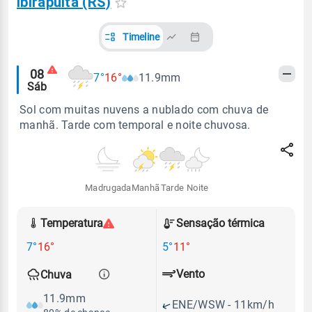
Ibirapuitã (RS)
Timeline
Alertas
08
7°
16°
11.9mm
Sáb
meteorológicos
Sol com muitas nuvens a nublado com chuva de
manhã. Tarde com temporal e noite chuvosa.
Madrugada
Manhã
Tarde
Noite
Temperatura
Sensação térmica
7°
16°
5°
11°
Vento
Chuva
11.9mm
ENE/WSW - 11km/h