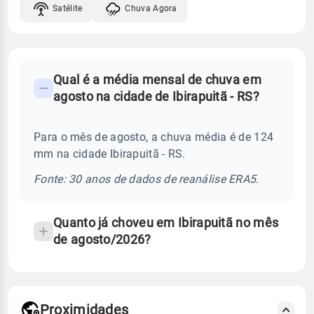
Satélite
Chuva Agora
FAQ
Qual é a média mensal de chuva em
-
agosto na cidade de Ibirapuitã - RS?
Perguntas
frequentes
Para o mês de agosto, a chuva média é de 124
sobre
mm na cidade Ibirapuitã - RS.
chuva
e
Fonte: 30 anos de dados de reanálise ERA5.
temperatura
Quanto já choveu em Ibirapuitã no mês
de agosto/2026?
Proximidades