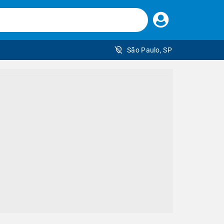
Faça
seu
login
São Paulo, SP