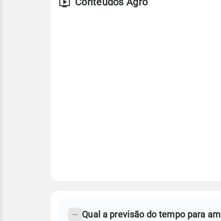
Conteúdos Agro
FAQ
CLIMA,
PREVISÃO
Qual a previsão do tempo para am
-
DO