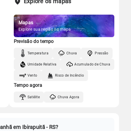
Explore os mapas
Mapas
Explore sua região no mapa
Previsão do tempo
Temperatura
Chuva
Pressão
Umidade Relativa
Acumulado de Chuva
Vento
Risco de Incêndio
Tempo agora
Satélite
Chuva Agora
anhã em Ibirapuitã - RS?