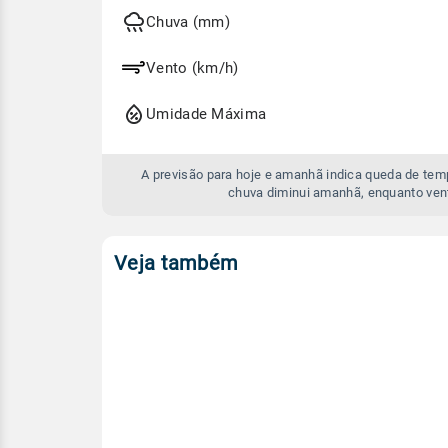
hoje
e
Chuva (mm)
amanhã
Vento (km/h)
Umidade Máxima
A previsão para hoje e amanhã indica queda de te
chuva diminui amanhã, enquanto ven
Veja também