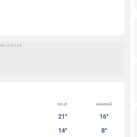
HOJE
AMANHÃ
21°
16°
14°
8°