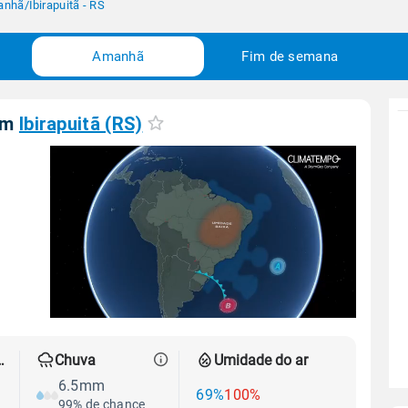
anhã
/
Ibirapuitã - RS
Amanhã
Fim de semana
em
Ibirapuitã (RS)
 térmica
Chuva
Umidade do ar
6.5mm
69%
100%
99% de chance