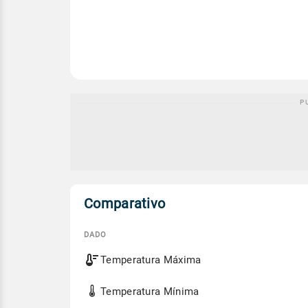
Comparativo
DADO
Comparativo
Temperatura Máxima
entre
a
previsão
Temperatura Mínima
de