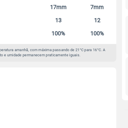
17mm
7mm
13
12
100%
100%
mperatura amanhã, com máxima passando de 21°C para 16°C. A
to e umidade permanecem praticamente iguais.