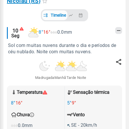
Nicolau (RS)
Timeline
Alertas
10
8°
16°
0.0mm
Seg
meteorológicos
Sol com muitas nuvens durante o dia e períodos de
céu nublado. Noite com muitas nuvens.
Madrugada
Manhã
Tarde
Noite
Temperatura
Sensação térmica
8°
16°
5°
9°
Vento
Chuva
SE - 20km/h
0.0mm