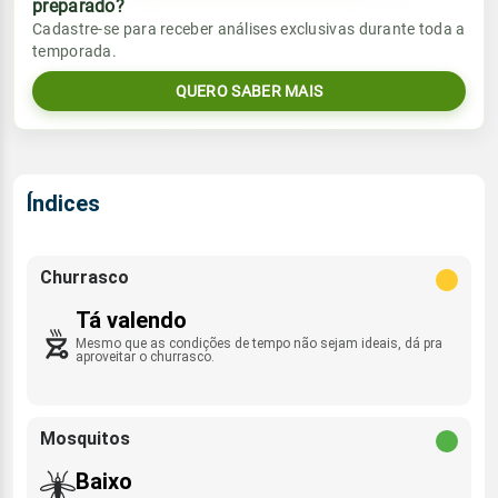
preparado?
Vento
Chuva
Cadastre-se para receber análises exclusivas durante toda a
Sol
Umidade do ar
temporada.
SW - 3km/h
0.0mm
07:15h às 18:17h
81%
99%
QUERO SABER MAIS
Sol
Umidade do ar
Lua
Rajada de vento
07:14h às 18:17h
74%
96%
Nova
SW - 29km/h
Lua
Índices
Rajada de vento
Nova
SW - 15km/h
Churrasco
Tá valendo
Mesmo que as condições de tempo não sejam ideais, dá pra
aproveitar o churrasco.
Mosquitos
Baixo