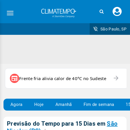
Faç
seu
logi
São Paulo, SP
arrow_forward
newspaper
Frente fria alivia calor de 40°C no Sudeste
Agora
Hoje
Amanhã
Fim de semana
15
Previsão do Tempo para 15 Dias em
São